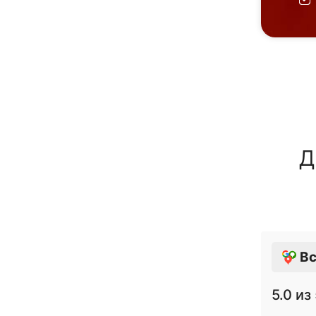
Д
Вс
5.0
из 