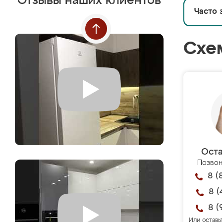
Отзывы наших клиентов
Часто 
Схе
Оста
Позвон
8 (
8 (
8 (
Или оставь