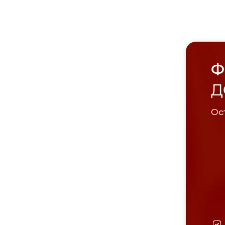
Ф
Д
Ост