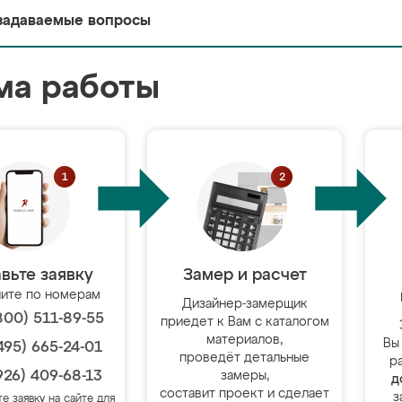
задаваемые вопросы
ма работы
вьте заявку
Замер и расчет
ите по номерам
Дизайнер-замерщик
800) 511-89-55
приедет к Вам с каталогом
материалов,
Вы
495) 665-24-01
проведёт детальные
р
926) 409-68-13
замеры,
д
составит проект и сделает
з
те заявку на сайте для