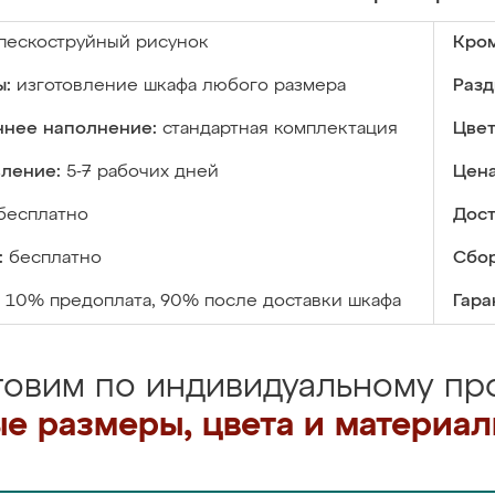
пескоструйный рисунок
Кром
ы:
изготовление шкафа любого размера
Разд
ннее наполнение:
стандартная комплектация
Цвет
вление:
5-7 рабочих дней
Цена
бесплатно
Дост
:
бесплатно
Сбор
10% предоплата, 90% после доставки шкафа
Гара
товим по индивидуальному про
е размеры, цвета и материа