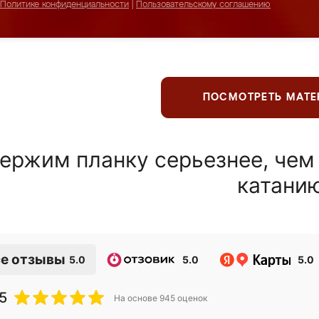
Политике конфиденциальности
|
Пользовательскому соглашению
ПОСМОТРЕТЬ МАТ
ержим планку серьезнее, чем
катани
е отзывы
5.0
5.0
5.0
5
На основе
945
оценок