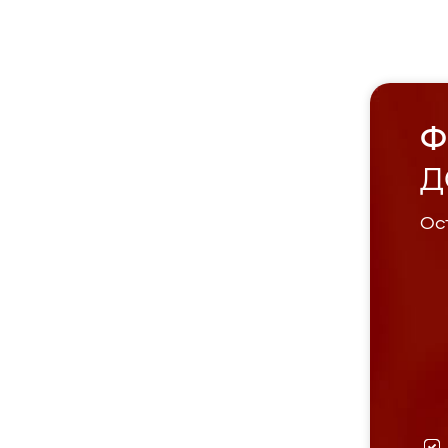
Ф
Д
Ост