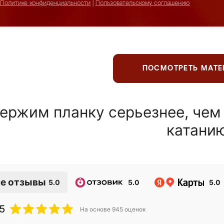
Политике конфиденциальности
|
Пользовательскому соглашению
ПОСМОТРЕТЬ МАТ
ержим планку серьезнее, чем
катани
е отзывы
5.0
5.0
5.0
5
На основе
945
оценок