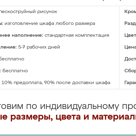
пескоструйный рисунок
Кром
ы:
изготовление шкафа любого размера
Разд
ннее наполнение:
стандартная комплектация
Цвет
вление:
5-7 рабочих дней
Цена
бесплатно
Дост
:
бесплатно
Сбор
10% предоплата, 90% после доставки шкафа
Гара
товим по индивидуальному про
е размеры, цвета и материа