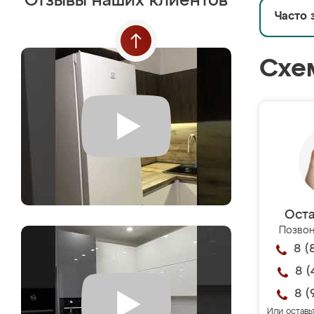
Отзывы наших клиентов
Часто 
Схе
Оста
Позвон
8 (
8 (
8 (
Или оставь