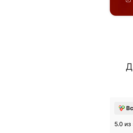
Д
Вс
5.0
из 