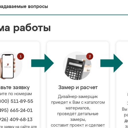
задаваемые вопросы
ма работы
вьте заявку
Замер и расчет
ите по номерам
Дизайнер-замерщик
800) 511-89-55
приедет к Вам с каталогом
материалов,
Вы
495) 665-24-01
проведёт детальные
р
926) 409-68-13
замеры,
д
составит проект и сделает
з
те заявку на сайте для