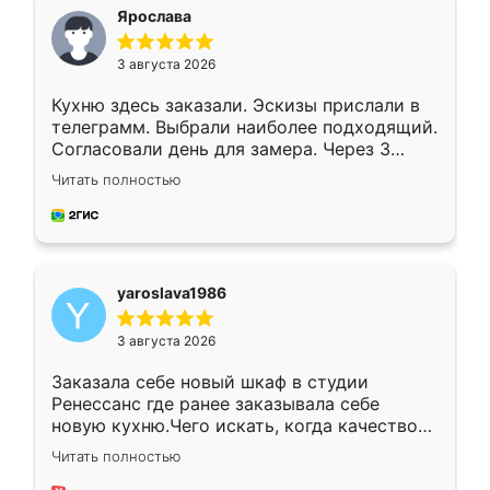
я хотела.
Ярослава
3 августа 2026
Кухню здесь заказали. Эскизы прислали в
телеграмм. Выбрали наиболее подходящий.
Согласовали день для замера. Через 3
недели кухня была уже готова. Остались
Читать полностью
довольны работой. Спасибо Ренессанс
мебель за качественную работу!
yaroslava1986
3 августа 2026
Заказала себе новый шкаф в студии
Ренессанс где ранее заказывала себе
новую кухню.Чего искать, когда качеством
вполне довольна. Служит кухня уже почти
Читать полностью
два года, нареканий нет.