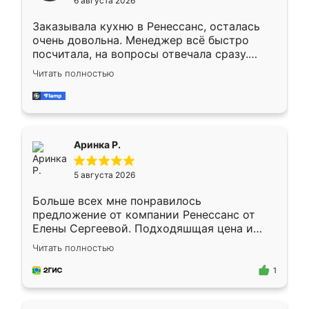
6 августа 2026
мебели буду заказывать только здесь.
Заказывала кухню в Ренессанс, осталась
очень довольна. Менеджер всё быстро
посчитала, на вопросы отвечала сразу.
Замерщик приехал в субботу, подошёл к
Читать полностью
делу со всей ответственностью. Собрали
за день, ребята работали аккуратно, даже
пыли почти не было. Качество отличное,
ящики ходят плавно, ничего не скрипит.
Всё подошло как влитое.
Аринка Р.
5 августа 2026
Больше всех мне понравилось
предложение от компании Ренессанс от
Елены Сергеевой. Подходяшщая цена и
короткие сроки изготовления. Приехавший
Читать полностью
для замера сотрудник Владислав
предложил по моему эскизу самый
1
подходящий вариант шкафа. Немного его
видоизменил, получилось даже лучше, чем