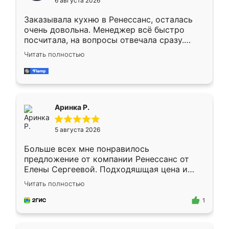
6 августа 2026
мебели буду заказывать только здесь.
Заказывала кухню в Ренессанс, осталась
очень довольна. Менеджер всё быстро
посчитала, на вопросы отвечала сразу.
Замерщик приехал в субботу, подошёл к
Читать полностью
делу со всей ответственностью. Собрали
за день, ребята работали аккуратно, даже
пыли почти не было. Качество отличное,
ящики ходят плавно, ничего не скрипит.
Всё подошло как влитое.
Аринка Р.
5 августа 2026
Больше всех мне понравилось
предложение от компании Ренессанс от
Елены Сергеевой. Подходяшщая цена и
короткие сроки изготовления. Приехавший
Читать полностью
для замера сотрудник Владислав
предложил по моему эскизу самый
1
подходящий вариант шкафа. Немного его
видоизменил, получилось даже лучше, чем