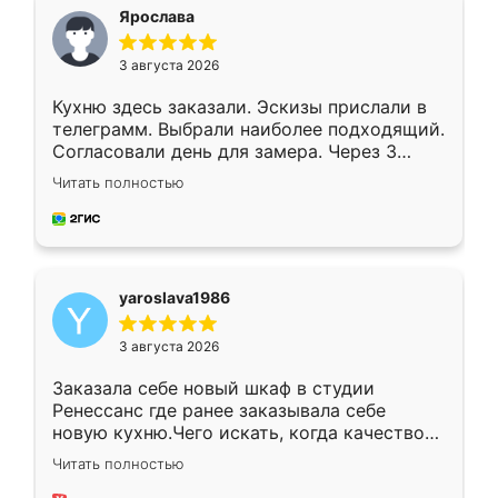
я хотела.
Ярослава
3 августа 2026
Кухню здесь заказали. Эскизы прислали в
телеграмм. Выбрали наиболее подходящий.
Согласовали день для замера. Через 3
недели кухня была уже готова. Остались
Читать полностью
довольны работой. Спасибо Ренессанс
мебель за качественную работу!
yaroslava1986
3 августа 2026
Заказала себе новый шкаф в студии
Ренессанс где ранее заказывала себе
новую кухню.Чего искать, когда качеством
вполне довольна. Служит кухня уже почти
Читать полностью
два года, нареканий нет.