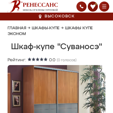
0
ВЫСОКОВСК
ГЛАВНАЯ
→
ШКАФЫ-КУПЕ
→
ШКАФЫ КУПЕ
ЭКОНОМ
Шкаф-купе "Суваносэ"
Рейтинг:
0.0
(
0
голосов)