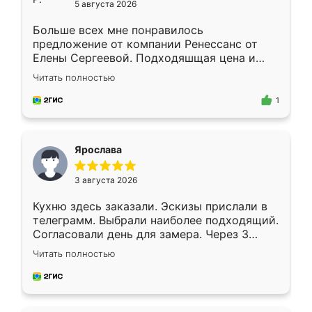
5 августа 2026
Больше всех мне понравилось
предложение от компании Ренессанс от
Елены Сергеевой. Подходяшщая цена и
короткие сроки изготовления. Приехавший
Читать полностью
для замера сотрудник Владислав
предложил по моему эскизу самый
1
подходящий вариант шкафа. Немного его
видоизменил, получилось даже лучше, чем
я хотела.
Ярослава
3 августа 2026
Кухню здесь заказали. Эскизы прислали в
телеграмм. Выбрали наиболее подходящий.
Согласовали день для замера. Через 3
недели кухня была уже готова. Остались
Читать полностью
довольны работой. Спасибо Ренессанс
мебель за качественную работу!