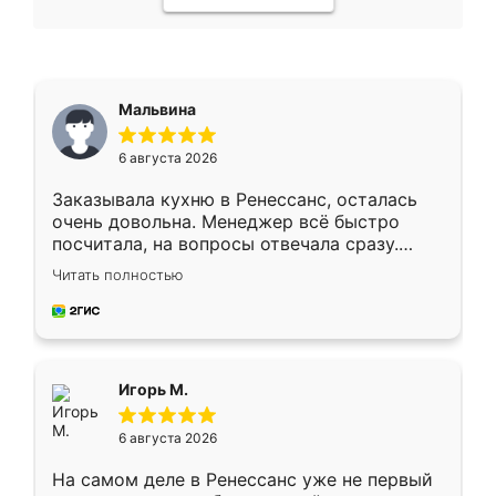
Мальвина
6 августа 2026
Заказывала кухню в Ренессанс, осталась
очень довольна. Менеджер всё быстро
посчитала, на вопросы отвечала сразу.
Замерщик приехал в субботу, подошёл к
Читать полностью
делу со всей ответственностью. Собрали
за день, ребята работали аккуратно, даже
пыли почти не было. Качество отличное,
ящики ходят плавно, ничего не скрипит.
Всё подошло как влитое.
Игорь М.
6 августа 2026
На самом деле в Ренессанс уже не первый