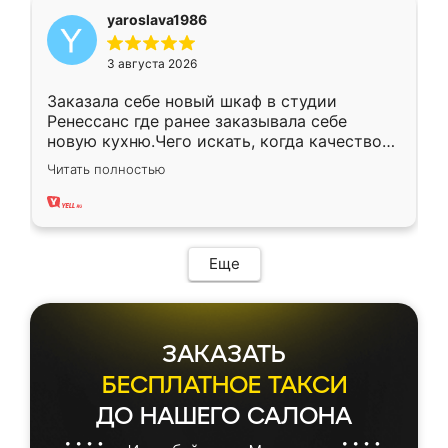
yaroslava1986
3 августа 2026
Заказала себе новый шкаф в студии
Ренессанс где ранее заказывала себе
новую кухню.Чего искать, когда качеством
вполне довольна. Служит кухня уже почти
Читать полностью
два года, нареканий нет.
Еще
ЗАКАЗАТЬ
БЕСПЛАТНОЕ ТАКСИ
ДО НАШЕГО САЛОНА