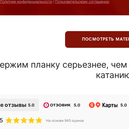
Политике конфиденциальности
|
Пользовательскому соглашению
ПОСМОТРЕТЬ МАТ
ержим планку серьезнее, чем
катани
е отзывы
5.0
5.0
5.0
5
На основе
945
оценок