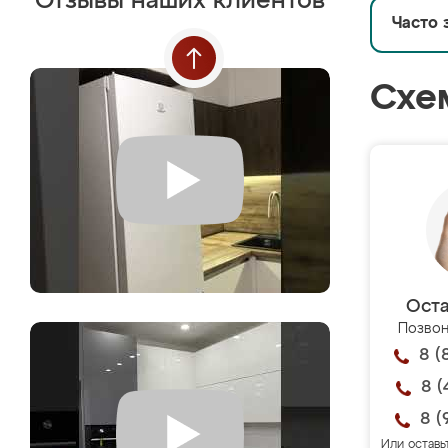
Отзывы наших клиентов
Часто 
Схе
Оста
Позвон
8 (
8 (
8 (
Или оставь