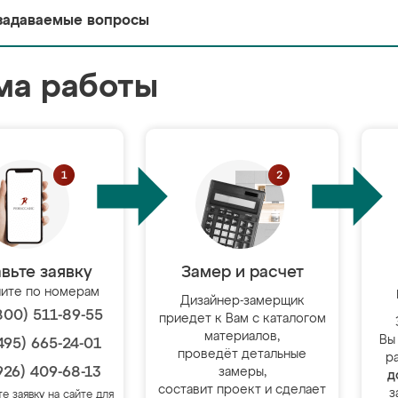
задаваемые вопросы
ма работы
вьте заявку
Замер и расчет
ите по номерам
Дизайнер-замерщик
800) 511-89-55
приедет к Вам с каталогом
материалов,
Вы
495) 665-24-01
проведёт детальные
р
926) 409-68-13
замеры,
д
составит проект и сделает
з
те заявку на сайте для