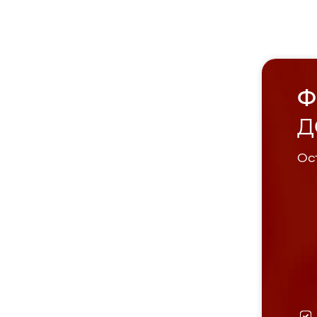
Ф
Д
Ост