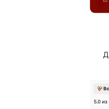
Д
Вс
5.0
из 