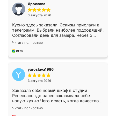
я хотела.
Ярослава
3 августа 2026
Кухню здесь заказали. Эскизы прислали в
телеграмм. Выбрали наиболее подходящий.
Согласовали день для замера. Через 3
недели кухня была уже готова. Остались
Читать полностью
довольны работой. Спасибо Ренессанс
мебель за качественную работу!
yaroslava1986
3 августа 2026
Заказала себе новый шкаф в студии
Ренессанс где ранее заказывала себе
новую кухню.Чего искать, когда качеством
вполне довольна. Служит кухня уже почти
Читать полностью
два года, нареканий нет.