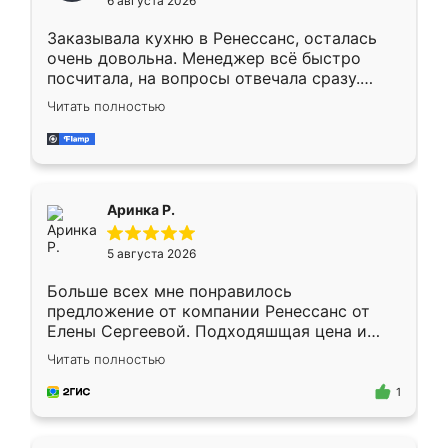
6 августа 2026
мебели буду заказывать только здесь.
Заказывала кухню в Ренессанс, осталась
очень довольна. Менеджер всё быстро
посчитала, на вопросы отвечала сразу.
Замерщик приехал в субботу, подошёл к
Читать полностью
делу со всей ответственностью. Собрали
за день, ребята работали аккуратно, даже
пыли почти не было. Качество отличное,
ящики ходят плавно, ничего не скрипит.
Всё подошло как влитое.
Аринка Р.
5 августа 2026
Больше всех мне понравилось
предложение от компании Ренессанс от
Елены Сергеевой. Подходяшщая цена и
короткие сроки изготовления. Приехавший
Читать полностью
для замера сотрудник Владислав
предложил по моему эскизу самый
1
подходящий вариант шкафа. Немного его
видоизменил, получилось даже лучше, чем