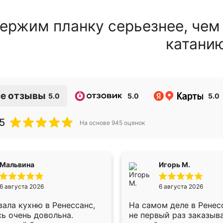
ержим планку серьезнее, чем
катани
е отзывы
5.0
5.0
5.0
5
На основе
945
оценок
Мальвина
Игорь М.
6 августа 2026
6 августа 2026
ала кухню в Ренессанс,
На самом деле в Ренес
ь очень довольна.
не первый раз заказыв