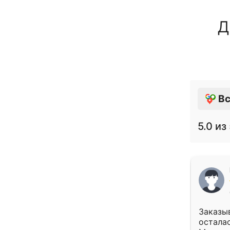
Д
Вс
5.0
из 
Заказыв
осталас