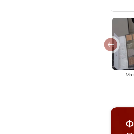
Мат
Ф