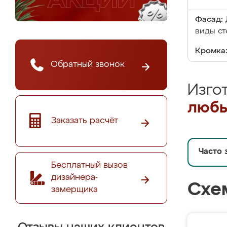
Фасад:
виды ст
Кромка
Обратный звонок
Изго
любы
Заказать расчёт
Часто 
Бесплатный вызов
дизайнера-
Схе
замерщика