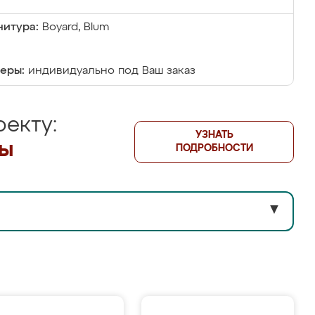
итура:
Boyard, Blum
еры:
индивидуально под Ваш заказ
екту:
УЗНАТЬ
лы
ПОДРОБНОСТИ
▼