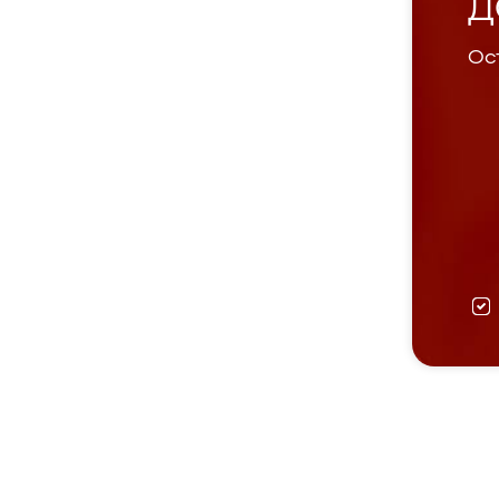
Д
Ост