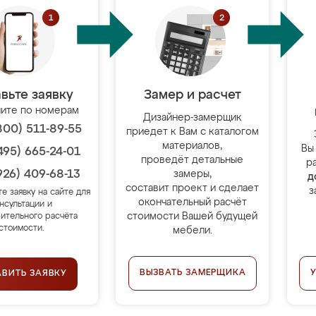
вьте заявку
Замер и расчет
ите по номерам
Дизайнер-замерщик
800) 511-89-55
приедет к Вам с каталогом
материалов,
Вы
495) 665-24-01
проведёт детальные
р
926) 409-68-13
замеры,
д
составит проект и сделает
з
те заявку на сайте для
окончательный расчёт
нсультации и
стоимости Вашей будущей
ительного расчёта
стоимости.
мебели.
ВЫЗВАТЬ ЗАМЕРЩИКА
АВИТЬ ЗАЯВКУ