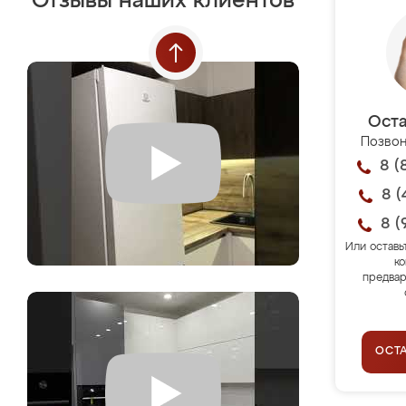
Отзывы наших клиентов
Оста
Позвон
8 (
8 (
8 (
Или оставь
ко
предвар
ОСТ