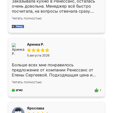
Заказывала кухню в Ренессанс, осталась
очень довольна. Менеджер всё быстро
посчитала, на вопросы отвечала сразу.
Замерщик приехал в субботу, подошёл к
Читать полностью
делу со всей ответственностью. Собрали
за день, ребята работали аккуратно, даже
пыли почти не было. Качество отличное,
ящики ходят плавно, ничего не скрипит.
Всё подошло как влитое.
Аринка Р.
5 августа 2026
Больше всех мне понравилось
предложение от компании Ренессанс от
Елены Сергеевой. Подходяшщая цена и
короткие сроки изготовления. Приехавший
Читать полностью
для замера сотрудник Владислав
предложил по моему эскизу самый
1
подходящий вариант шкафа. Немного его
видоизменил, получилось даже лучше, чем
я хотела.
Ярослава