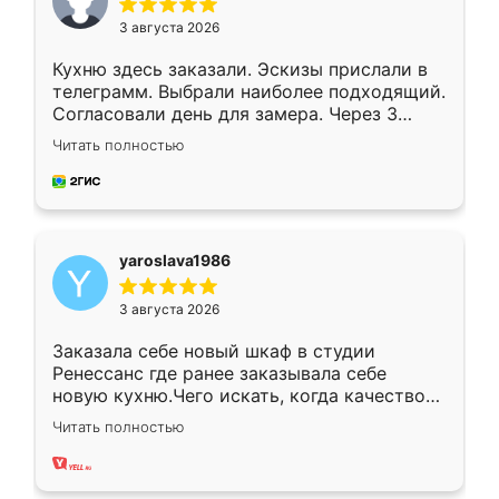
3 августа 2026
Кухню здесь заказали. Эскизы прислали в
телеграмм. Выбрали наиболее подходящий.
Согласовали день для замера. Через 3
недели кухня была уже готова. Остались
Читать полностью
довольны работой. Спасибо Ренессанс
мебель за качественную работу!
yaroslava1986
3 августа 2026
Заказала себе новый шкаф в студии
Ренессанс где ранее заказывала себе
новую кухню.Чего искать, когда качеством
вполне довольна. Служит кухня уже почти
Читать полностью
два года, нареканий нет.