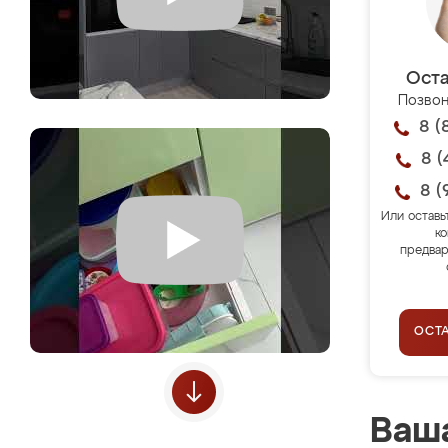
Оста
Позвон
8 (
8 (
8 (
Или оставь
ко
предвар
ОСТ
Ваша