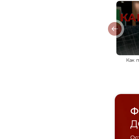
Как 
Ф
Д
Ост