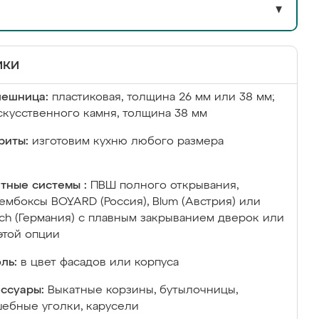
▼
ики
лешница:
пластиковая, толщина 26 мм или 38 мм;
скусственного камня, толщина 38 мм
риты:
изготовим кухню любого размера
тные системы :
ПВШ полного открывания,
ембоксы BOYARD (Россия), Blum (Австрия) или
ich (Германия) с плавным закрыванием дверок или
этой опции
ль:
в цвет фасадов или корпуса
ссуары:
Выкатные корзины, бутылочницы,
ебные уголки, карусели