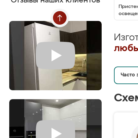
Отзывы наших клиентов
Пристен
освеще
Изго
любы
Часто 
Схе