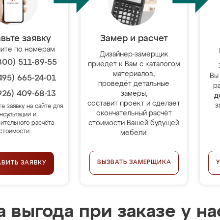
вьте заявку
Замер и расчет
ите по номерам
Дизайнер-замерщик
800) 511-89-55
приедет к Вам с каталогом
материалов,
Вы
495) 665-24-01
проведёт детальные
р
926) 409-68-13
замеры,
д
составит проект и сделает
з
те заявку на сайте для
окончательный расчёт
нсультации и
стоимости Вашей будущей
ительного расчёта
стоимости.
мебели.
ВЫЗВАТЬ ЗАМЕРЩИКА
АВИТЬ ЗАЯВКУ
 выгода при заказе у на