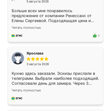
5 августа 2026
Больше всех мне понравилось
предложение от компании Ренессанс от
Елены Сергеевой. Подходяшщая цена и
короткие сроки изготовления. Приехавший
Читать полностью
для замера сотрудник Владислав
предложил по моему эскизу самый
1
подходящий вариант шкафа. Немного его
видоизменил, получилось даже лучше, чем
я хотела.
Ярослава
3 августа 2026
Кухню здесь заказали. Эскизы прислали в
телеграмм. Выбрали наиболее подходящий.
Согласовали день для замера. Через 3
недели кухня была уже готова. Остались
Читать полностью
довольны работой. Спасибо Ренессанс
мебель за качественную работу!