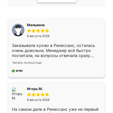
Мальвина
6 августа 2026
Заказывала кухню в Ренессанс, осталась
очень довольна. Менеджер всё быстро
посчитала, на вопросы отвечала сразу.
Замерщик приехал в субботу, подошёл к
Читать полностью
делу со всей ответственностью. Собрали
за день, ребята работали аккуратно, даже
пыли почти не было. Качество отличное,
ящики ходят плавно, ничего не скрипит.
Всё подошло как влитое.
Игорь М.
6 августа 2026
На самом деле в Ренессанс уже не первый