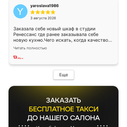
yaroslava1986
3 августа 2026
Заказала себе новый шкаф в студии
Ренессанс где ранее заказывала себе
новую кухню.Чего искать, когда качеством
вполне довольна. Служит кухня уже почти
Читать полностью
два года, нареканий нет.
Еще
ЗАКАЗАТЬ
БЕСПЛАТНОЕ ТАКСИ
ДО НАШЕГО САЛОНА