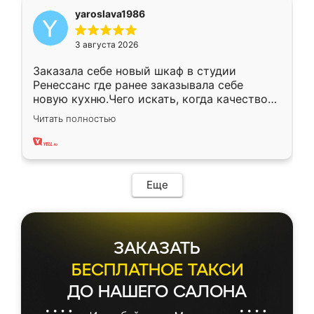
yaroslava1986
3 августа 2026
Заказала себе новый шкаф в студии
Ренессанс где ранее заказывала себе
новую кухню.Чего искать, когда качеством
вполне довольна. Служит кухня уже почти
Читать полностью
два года, нареканий нет.
Еще
ЗАКАЗАТЬ
БЕСПЛАТНОЕ ТАКСИ
ДО НАШЕГО САЛОНА