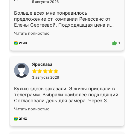
5 августа 2026
Больше всех мне понравилось
предложение от компании Ренессанс от
Елены Сергеевой. Подходяшщая цена и
короткие сроки изготовления. Приехавший
Читать полностью
для замера сотрудник Владислав
предложил по моему эскизу самый
1
подходящий вариант шкафа. Немного его
видоизменил, получилось даже лучше, чем
я хотела.
Ярослава
3 августа 2026
Кухню здесь заказали. Эскизы прислали в
телеграмм. Выбрали наиболее подходящий.
Согласовали день для замера. Через 3
недели кухня была уже готова. Остались
Читать полностью
довольны работой. Спасибо Ренессанс
мебель за качественную работу!