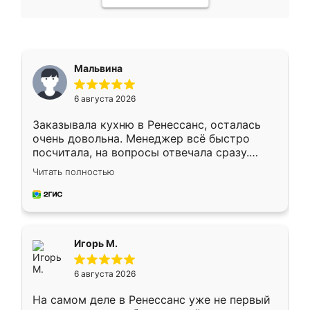
Мальвина
6 августа 2026
Заказывала кухню в Ренессанс, осталась
очень довольна. Менеджер всё быстро
посчитала, на вопросы отвечала сразу.
Замерщик приехал в субботу, подошёл к
Читать полностью
делу со всей ответственностью. Собрали
за день, ребята работали аккуратно, даже
пыли почти не было. Качество отличное,
ящики ходят плавно, ничего не скрипит.
Всё подошло как влитое.
Игорь М.
6 августа 2026
На самом деле в Ренессанс уже не первый