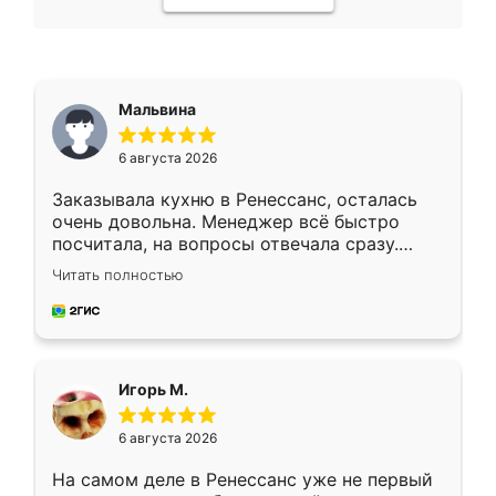
Мальвина
6 августа 2026
Заказывала кухню в Ренессанс, осталась
очень довольна. Менеджер всё быстро
посчитала, на вопросы отвечала сразу.
Замерщик приехал в субботу, подошёл к
Читать полностью
делу со всей ответственностью. Собрали
за день, ребята работали аккуратно, даже
пыли почти не было. Качество отличное,
ящики ходят плавно, ничего не скрипит.
Всё подошло как влитое.
Игорь М.
6 августа 2026
На самом деле в Ренессанс уже не первый