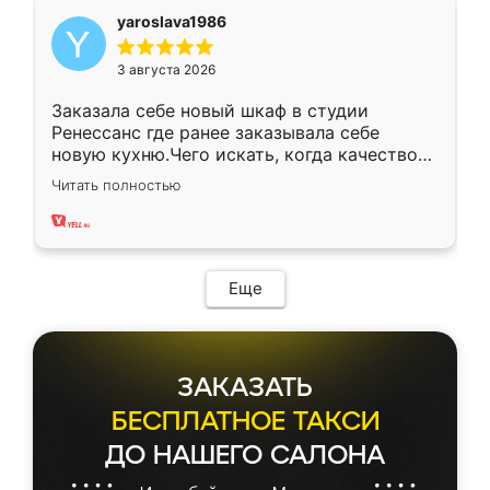
yaroslava1986
3 августа 2026
Заказала себе новый шкаф в студии
Ренессанс где ранее заказывала себе
новую кухню.Чего искать, когда качеством
вполне довольна. Служит кухня уже почти
Читать полностью
два года, нареканий нет.
Еще
ЗАКАЗАТЬ
БЕСПЛАТНОЕ ТАКСИ
ДО НАШЕГО САЛОНА