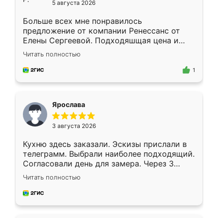
5 августа 2026
Больше всех мне понравилось
предложение от компании Ренессанс от
Елены Сергеевой. Подходяшщая цена и
короткие сроки изготовления. Приехавший
Читать полностью
для замера сотрудник Владислав
предложил по моему эскизу самый
1
подходящий вариант шкафа. Немного его
видоизменил, получилось даже лучше, чем
я хотела.
Ярослава
3 августа 2026
Кухню здесь заказали. Эскизы прислали в
телеграмм. Выбрали наиболее подходящий.
Согласовали день для замера. Через 3
недели кухня была уже готова. Остались
Читать полностью
довольны работой. Спасибо Ренессанс
мебель за качественную работу!