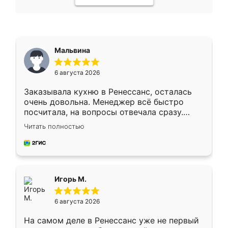
Мальвина
6 августа 2026
Заказывала кухню в Ренессанс, осталась
очень довольна. Менеджер всё быстро
посчитала, на вопросы отвечала сразу.
Замерщик приехал в субботу, подошёл к
Читать полностью
делу со всей ответственностью. Собрали
за день, ребята работали аккуратно, даже
пыли почти не было. Качество отличное,
ящики ходят плавно, ничего не скрипит.
Всё подошло как влитое.
Игорь М.
6 августа 2026
На самом деле в Ренессанс уже не первый