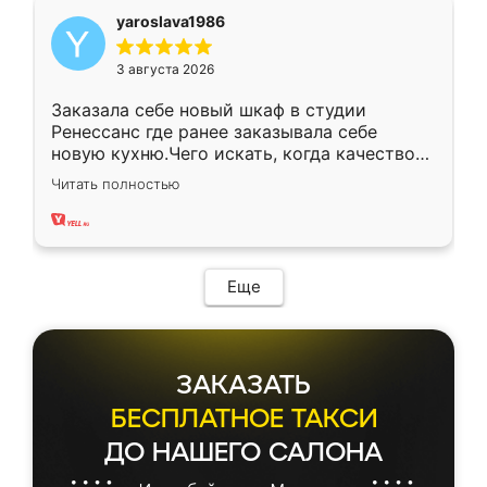
yaroslava1986
3 августа 2026
Заказала себе новый шкаф в студии
Ренессанс где ранее заказывала себе
новую кухню.Чего искать, когда качеством
вполне довольна. Служит кухня уже почти
Читать полностью
два года, нареканий нет.
Еще
ЗАКАЗАТЬ
БЕСПЛАТНОЕ ТАКСИ
ДО НАШЕГО САЛОНА