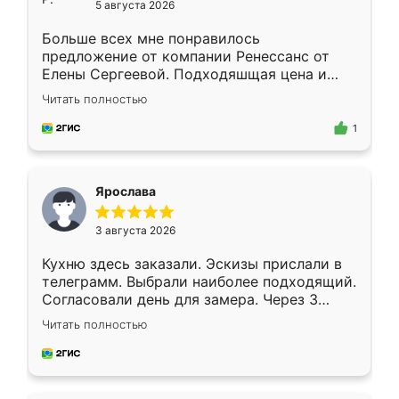
5 августа 2026
Больше всех мне понравилось
предложение от компании Ренессанс от
Елены Сергеевой. Подходяшщая цена и
короткие сроки изготовления. Приехавший
Читать полностью
для замера сотрудник Владислав
предложил по моему эскизу самый
1
подходящий вариант шкафа. Немного его
видоизменил, получилось даже лучше, чем
я хотела.
Ярослава
3 августа 2026
Кухню здесь заказали. Эскизы прислали в
телеграмм. Выбрали наиболее подходящий.
Согласовали день для замера. Через 3
недели кухня была уже готова. Остались
Читать полностью
довольны работой. Спасибо Ренессанс
мебель за качественную работу!