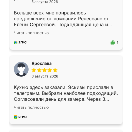
5 августа 2026
Больше всех мне понравилось
предложение от компании Ренессанс от
Елены Сергеевой. Подходяшщая цена и
короткие сроки изготовления. Приехавший
Читать полностью
для замера сотрудник Владислав
предложил по моему эскизу самый
1
подходящий вариант шкафа. Немного его
видоизменил, получилось даже лучше, чем
я хотела.
Ярослава
3 августа 2026
Кухню здесь заказали. Эскизы прислали в
телеграмм. Выбрали наиболее подходящий.
Согласовали день для замера. Через 3
недели кухня была уже готова. Остались
Читать полностью
довольны работой. Спасибо Ренессанс
мебель за качественную работу!