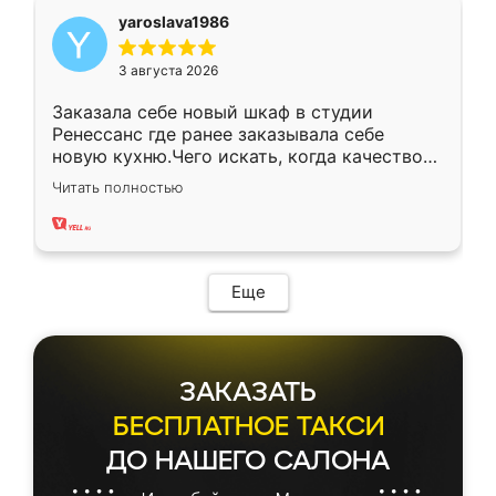
yaroslava1986
3 августа 2026
Заказала себе новый шкаф в студии
Ренессанс где ранее заказывала себе
новую кухню.Чего искать, когда качеством
вполне довольна. Служит кухня уже почти
Читать полностью
два года, нареканий нет.
Еще
ЗАКАЗАТЬ
БЕСПЛАТНОЕ ТАКСИ
ДО НАШЕГО САЛОНА