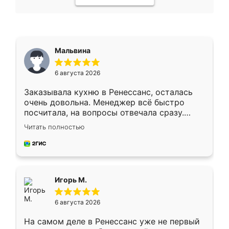
Мальвина
6 августа 2026
Заказывала кухню в Ренессанс, осталась
очень довольна. Менеджер всё быстро
посчитала, на вопросы отвечала сразу.
Замерщик приехал в субботу, подошёл к
Читать полностью
делу со всей ответственностью. Собрали
за день, ребята работали аккуратно, даже
пыли почти не было. Качество отличное,
ящики ходят плавно, ничего не скрипит.
Всё подошло как влитое.
Игорь М.
6 августа 2026
На самом деле в Ренессанс уже не первый