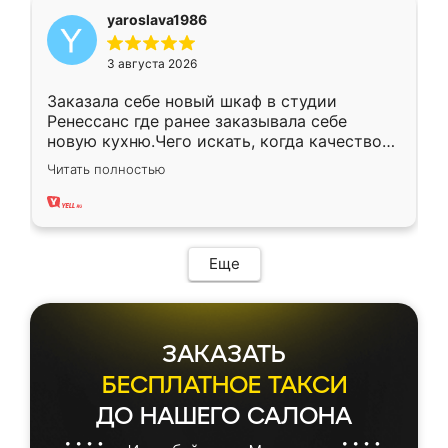
yaroslava1986
3 августа 2026
Заказала себе новый шкаф в студии
Ренессанс где ранее заказывала себе
новую кухню.Чего искать, когда качеством
вполне довольна. Служит кухня уже почти
Читать полностью
два года, нареканий нет.
Еще
ЗАКАЗАТЬ
БЕСПЛАТНОЕ ТАКСИ
ДО НАШЕГО САЛОНА