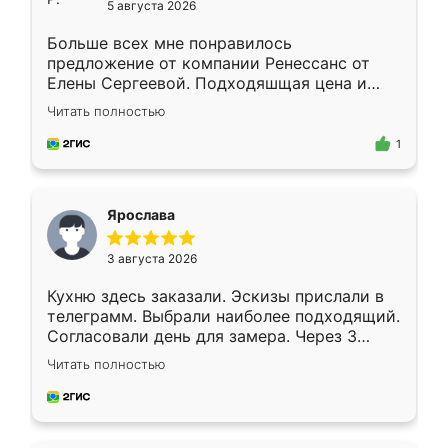
5 августа 2026
Больше всех мне понравилось
предложение от компании Ренессанс от
Елены Сергеевой. Подходяшщая цена и
короткие сроки изготовления. Приехавший
Читать полностью
для замера сотрудник Владислав
предложил по моему эскизу самый
1
подходящий вариант шкафа. Немного его
видоизменил, получилось даже лучше, чем
я хотела.
Ярослава
3 августа 2026
Кухню здесь заказали. Эскизы прислали в
телеграмм. Выбрали наиболее подходящий.
Согласовали день для замера. Через 3
недели кухня была уже готова. Остались
Читать полностью
довольны работой. Спасибо Ренессанс
мебель за качественную работу!