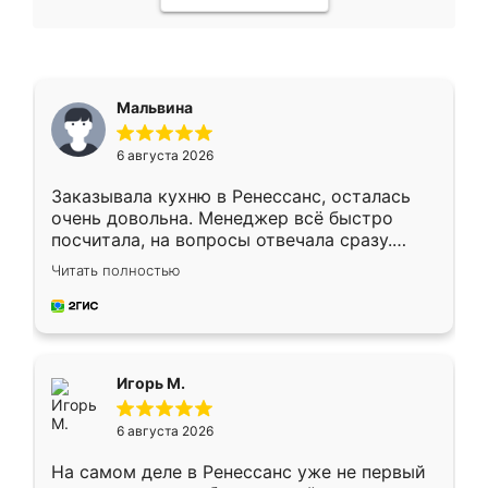
Мальвина
6 августа 2026
Заказывала кухню в Ренессанс, осталась
очень довольна. Менеджер всё быстро
посчитала, на вопросы отвечала сразу.
Замерщик приехал в субботу, подошёл к
Читать полностью
делу со всей ответственностью. Собрали
за день, ребята работали аккуратно, даже
пыли почти не было. Качество отличное,
ящики ходят плавно, ничего не скрипит.
Всё подошло как влитое.
Игорь М.
6 августа 2026
На самом деле в Ренессанс уже не первый