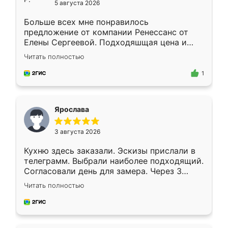
5 августа 2026
Больше всех мне понравилось
предложение от компании Ренессанс от
Елены Сергеевой. Подходяшщая цена и
короткие сроки изготовления. Приехавший
Читать полностью
для замера сотрудник Владислав
предложил по моему эскизу самый
1
подходящий вариант шкафа. Немного его
видоизменил, получилось даже лучше, чем
я хотела.
Ярослава
3 августа 2026
Кухню здесь заказали. Эскизы прислали в
телеграмм. Выбрали наиболее подходящий.
Согласовали день для замера. Через 3
недели кухня была уже готова. Остались
Читать полностью
довольны работой. Спасибо Ренессанс
мебель за качественную работу!