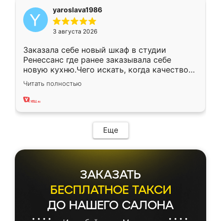
yaroslava1986
3 августа 2026
Заказала себе новый шкаф в студии
Ренессанс где ранее заказывала себе
новую кухню.Чего искать, когда качеством
вполне довольна. Служит кухня уже почти
Читать полностью
два года, нареканий нет.
Еще
ЗАКАЗАТЬ
БЕСПЛАТНОЕ ТАКСИ
ДО НАШЕГО САЛОНА