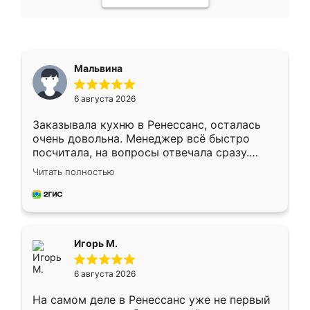
Мальвина
6 августа 2026
Заказывала кухню в Ренессанс, осталась
очень довольна. Менеджер всё быстро
посчитала, на вопросы отвечала сразу.
Замерщик приехал в субботу, подошёл к
Читать полностью
делу со всей ответственностью. Собрали
за день, ребята работали аккуратно, даже
пыли почти не было. Качество отличное,
ящики ходят плавно, ничего не скрипит.
Всё подошло как влитое.
Игорь М.
6 августа 2026
На самом деле в Ренессанс уже не первый