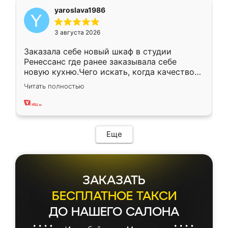
yaroslava1986
3 августа 2026
Заказала себе новый шкаф в студии
Ренессанс где ранее заказывала себе
новую кухню.Чего искать, когда качеством
вполне довольна. Служит кухня уже почти
Читать полностью
два года, нареканий нет.
Еще
ЗАКАЗАТЬ
БЕСПЛАТНОЕ ТАКСИ
ДО НАШЕГО САЛОНА