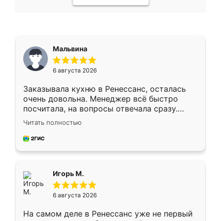
Мальвина
6 августа 2026
Заказывала кухню в Ренессанс, осталась
очень довольна. Менеджер всё быстро
посчитала, на вопросы отвечала сразу.
Замерщик приехал в субботу, подошёл к
Читать полностью
делу со всей ответственностью. Собрали
за день, ребята работали аккуратно, даже
пыли почти не было. Качество отличное,
ящики ходят плавно, ничего не скрипит.
Всё подошло как влитое.
Игорь М.
6 августа 2026
На самом деле в Ренессанс уже не первый