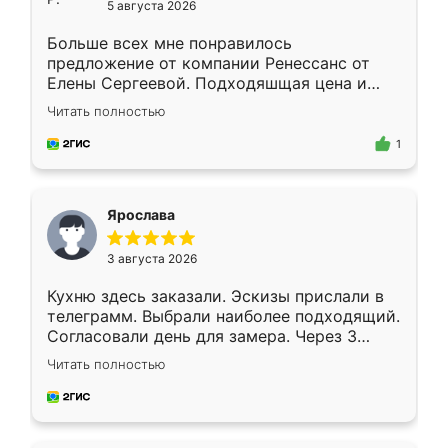
5 августа 2026
Больше всех мне понравилось
предложение от компании Ренессанс от
Елены Сергеевой. Подходяшщая цена и
короткие сроки изготовления. Приехавший
Читать полностью
для замера сотрудник Владислав
предложил по моему эскизу самый
1
подходящий вариант шкафа. Немного его
видоизменил, получилось даже лучше, чем
я хотела.
Ярослава
3 августа 2026
Кухню здесь заказали. Эскизы прислали в
телеграмм. Выбрали наиболее подходящий.
Согласовали день для замера. Через 3
недели кухня была уже готова. Остались
Читать полностью
довольны работой. Спасибо Ренессанс
мебель за качественную работу!