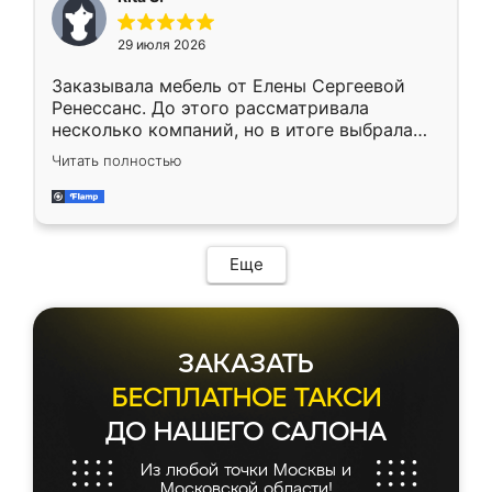
каких-либо доработок. Качеством осталась
довольна, все выглядит так, как и ожидала.
29 июля 2026
Заказывала мебель от Елены Сергеевой
Ренессанс. До этого рассматривала
несколько компаний, но в итоге выбрала
эту. Сначала обговорили условия, потом
Читать полностью
приехал замерщик, всё спокойно объяснил
и снял размеры. Изготовили в срок, с
доставкой тоже никаких проблем не
возникло. Сборку выполнили аккуратно,
мебель сразу встала на свое место без
Еще
каких-либо доработок. Качеством осталась
довольна, все выглядит так, как и ожидала.
ЗАКАЗАТЬ
БЕСПЛАТНОЕ ТАКСИ
ДО НАШЕГО САЛОНА
Из любой точки Москвы и
Московской области!