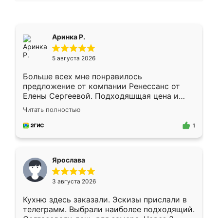
Аринка Р.
5 августа 2026
Больше всех мне понравилось
предложение от компании Ренессанс от
Елены Сергеевой. Подходяшщая цена и
короткие сроки изготовления. Приехавший
Читать полностью
для замера сотрудник Владислав
предложил по моему эскизу самый
1
подходящий вариант шкафа. Немного его
видоизменил, получилось даже лучше, чем
я хотела.
Ярослава
3 августа 2026
Кухню здесь заказали. Эскизы прислали в
телеграмм. Выбрали наиболее подходящий.