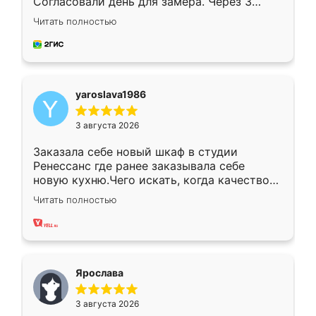
Согласовали день для замера. Через 3
недели кухня была уже готова. Остались
Читать полностью
довольны работой. Спасибо Ренессанс
мебель за качественную работу!
yaroslava1986
3 августа 2026
Заказала себе новый шкаф в студии
Ренессанс где ранее заказывала себе
новую кухню.Чего искать, когда качеством
вполне довольна. Служит кухня уже почти
Читать полностью
два года, нареканий нет.
Ярослава
3 августа 2026