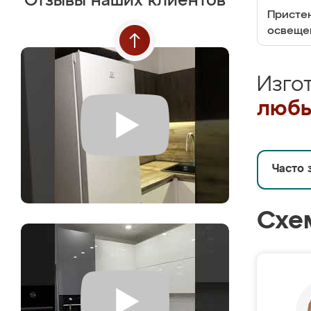
Отзывы наших клиентов
Пристен
освеще
Изго
любы
Часто 
Схе