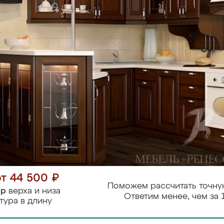
от 44 500 ₽
Поможем рассчитать точну
тр
верха и низа
Ответим менее, чем за 
тура в длину