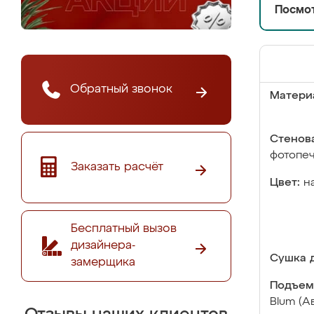
Посмот
Обратный звонок
Матери
Стенова
фотопе
Заказать расчёт
Цвет:
н
Бесплатный вызов
дизайнера-
Сушка д
замерщика
Подъем
Blum (А