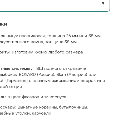
▼
ики
лешница:
пластиковая, толщина 26 мм или 38 мм;
скусственного камня, толщина 38 мм
риты:
изготовим кухню любого размера
тные системы :
ПВШ полного открывания,
ембоксы BOYARD (Россия), Blum (Австрия) или
ich (Германия) с плавным закрыванием дверок или
этой опции
ль:
в цвет фасадов или корпуса
ссуары:
Выкатные корзины, бутылочницы,
ебные уголки, карусели