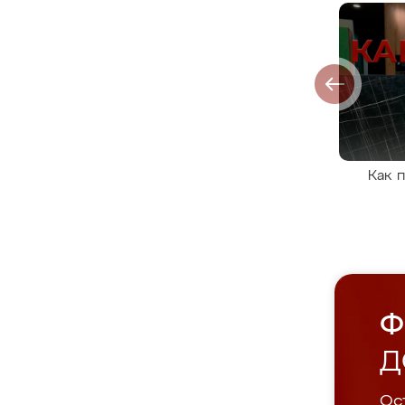
Как 
Ф
Д
Ост