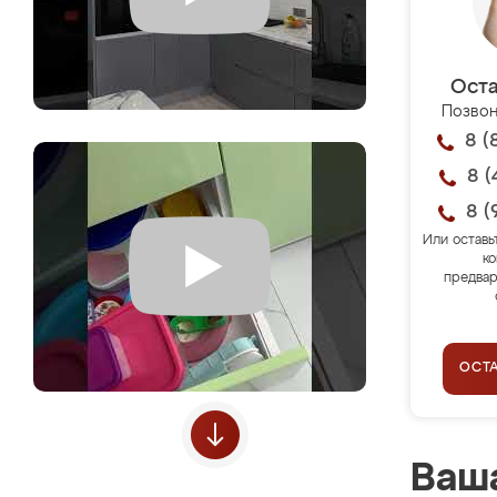
Оста
Позвон
8 (
8 (
8 (
Или оставь
ко
предвар
ОСТ
Ваша