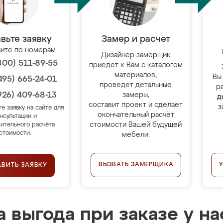
вьте заявку
Замер и расчет
ите по номерам
Дизайнер-замерщик
800) 511-89-55
приедет к Вам с каталогом
материалов,
Вы
495) 665-24-01
проведёт детальные
р
926) 409-68-13
замеры,
д
составит проект и сделает
з
те заявку на сайте для
окончательный расчёт
нсультации и
стоимости Вашей будущей
ительного расчёта
стоимости.
мебели.
ВЫЗВАТЬ ЗАМЕРЩИКА
АВИТЬ ЗАЯВКУ
 выгода при заказе у на