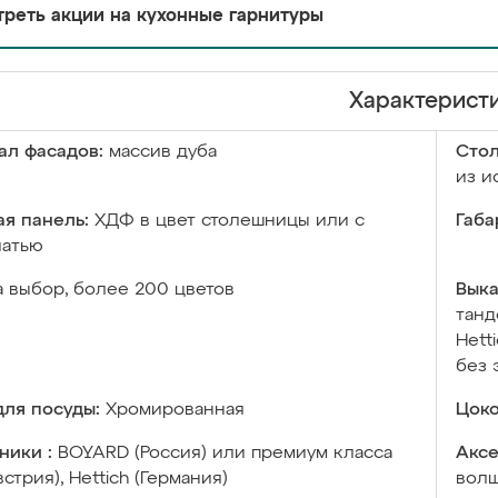
реть акции на кухонные гарнитуры
Характерист
ал фасадов:
массив дуба
Сто
из и
я панель:
ХДФ в цвет столешницы или с
Габа
чатью
а выбор, более 200 цветов
Выка
танд
Hett
без 
ля посуды:
Хромированная
Цоко
ники :
BOYARD (Россия) или премиум класса
Аксе
встрия), Hettich (Германия)
волш