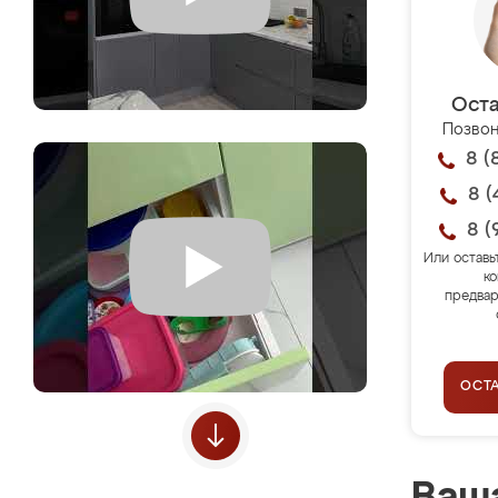
Оста
Позвон
8 (
8 (
8 (
Или оставь
ко
предвар
ОСТ