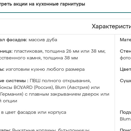
реть акции на кухонные гарнитуры
Характерист
ал фасадов:
массив дуба
Мате
ница:
пластиковая, толщина 26 мм или 38 мм;
Стен
сственного камня, толщина 38 мм
фото
ы:
изготовим кухню любого размера
Цвет
е системы :
ПВШ полного открывания,
Сушк
оксы BOYARD (Россия), Blum (Австрия) или
 (Германия) с плавным закрыванием дверок или
й опции
в цвет фасадов или корпуса
Подъ
Blum
уары:
Выкатные корзины, бутылочницы,
Прис