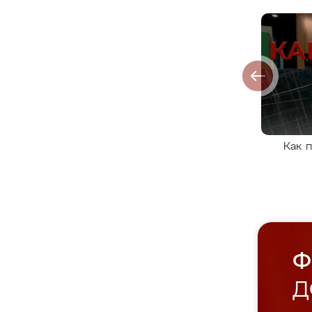
Как 
Ф
Д