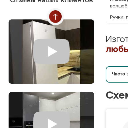
Отзывы наших клиентов
волшебн
Ручки:
Изго
любы
Часто 
Схе