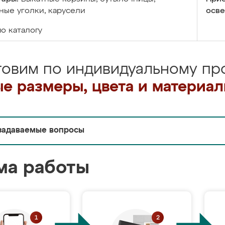
ые уголки, карусели
осве
по каталогу
товим по индивидуальному про
е размеры, цвета и материа
задаваемые вопросы
ма работы