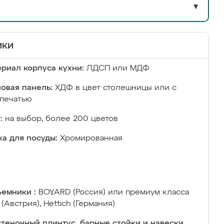
▼
ики
риал корпуса кухни:
ЛДСП или МДФ
овая панель:
ХДФ в цвет столешницы или с
печатью
:
на выбор, более 200 цветов
а для посуды:
Хромированная
емники :
BOYARD (Россия) или премиум класса
 (Австрия), Hettich (Германия)
теночный плинтус, барные стойки и навески,