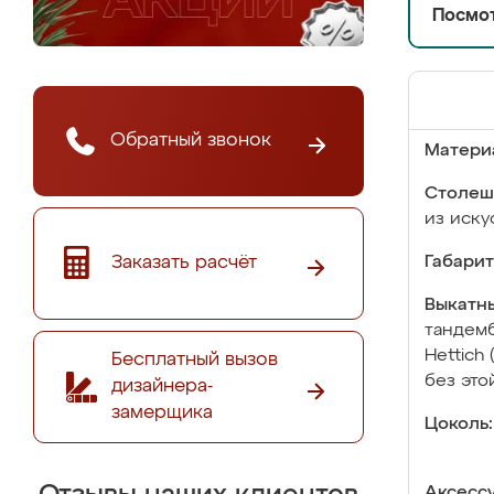
Посмот
Обратный звонок
Матери
Столеш
из иску
Заказать расчёт
Габарит
Выкатны
тандемб
Hettich
Бесплатный вызов
без это
дизайнера-
замерщика
Цоколь:
Аксесс