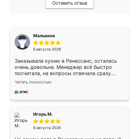
Оставить отзыв
Мальвина
6 августа 2026
Заказывала кухню в Ренессанс, осталась
очень довольна. Менеджер всё быстро
посчитала, на вопросы отвечала сразу.
Замерщик приехал в субботу, подошёл к
Читать полностью
делу со всей ответственностью. Собрали
за день, ребята работали аккуратно, даже
пыли почти не было. Качество отличное,
ящики ходят плавно, ничего не скрипит.
Всё подошло как влитое.
Игорь М.
6 августа 2026