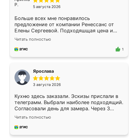
5 августа 2026
Больше всех мне понравилось
предложение от компании Ренессанс от
Елены Сергеевой. Подходяшщая цена и
короткие сроки изготовления. Приехавший
Читать полностью
для замера сотрудник Владислав
предложил по моему эскизу самый
1
подходящий вариант шкафа. Немного его
видоизменил, получилось даже лучше, чем
я хотела.
Ярослава
3 августа 2026
Кухню здесь заказали. Эскизы прислали в
телеграмм. Выбрали наиболее подходящий.
Согласовали день для замера. Через 3
недели кухня была уже готова. Остались
Читать полностью
довольны работой. Спасибо Ренессанс
мебель за качественную работу!