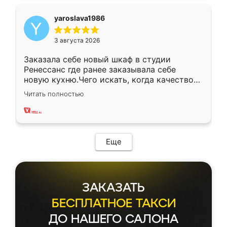
yaroslava1986
3 августа 2026
Заказала себе новый шкаф в студии
Ренессанс где ранее заказывала себе
новую кухню.Чего искать, когда качеством
вполне довольна. Служит кухня уже почти
Читать полностью
два года, нареканий нет.
Еще
ЗАКАЗАТЬ
БЕСПЛАТНОЕ ТАКСИ
ДО НАШЕГО САЛОНА