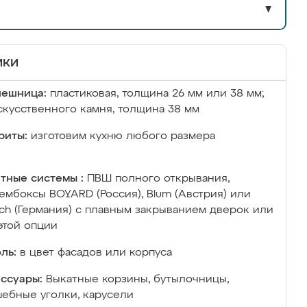
▼
ики
лешница:
пластиковая, толщина 26 мм или 38 мм;
скусственного камня, толщина 38 мм
риты:
изготовим кухню любого размера
тные системы :
ПВШ полного открывания,
ембоксы BOYARD (Россия), Blum (Австрия) или
ich (Германия) с плавным закрыванием дверок или
этой опции
ль:
в цвет фасадов или корпуса
ссуары:
Выкатные корзины, бутылочницы,
ебные уголки, карусели