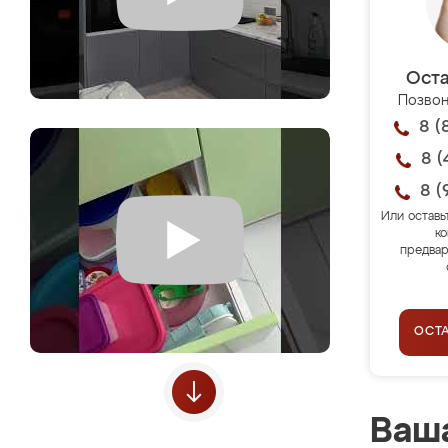
Оста
Позвон
8 (
8 (
8 (
Или оставь
ко
предвар
ОСТ
Ваша