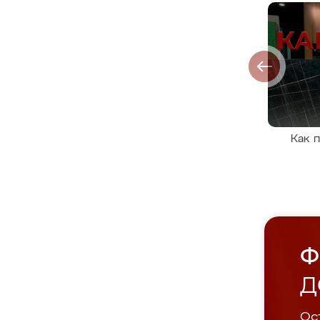
Как 
Ф
Д
Ост