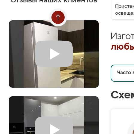
Отзывы наших клиентов
Пристен
освеще
Изго
любы
Часто 
Схе