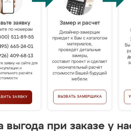
вьте заявку
Замер и расчет
ите по номерам
Дизайнер-замерщик
800) 511-89-55
приедет к Вам с каталогом
материалов,
Вы
495) 665-24-01
проведёт детальные
р
926) 409-68-13
замеры,
д
составит проект и сделает
з
те заявку на сайте для
окончательный расчёт
нсультации и
стоимости Вашей будущей
ительного расчёта
стоимости.
мебели.
ВЫЗВАТЬ ЗАМЕРЩИКА
АВИТЬ ЗАЯВКУ
 выгода при заказе у на