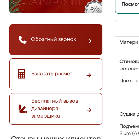
Посмот
Обратный звонок
Матери
Стенова
фотопе
Заказать расчёт
Цвет:
н
Бесплатный вызов
дизайнера-
Сушка д
замерщика
Подъем
Blum (А