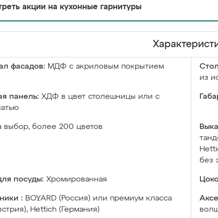
реть акции на кухонные гарнитуры
Характерист
ал фасадов:
МДФ с акриловым покрытием
Сто
из и
я панель:
ХДФ в цвет столешницы или с
Габа
чатью
а выбор, более 200 цветов
Выка
танд
Hett
без 
ля посуды:
Хромированная
Цоко
ники :
BOYARD (Россия) или премиум класса
Аксе
встрия), Hettich (Германия)
волш