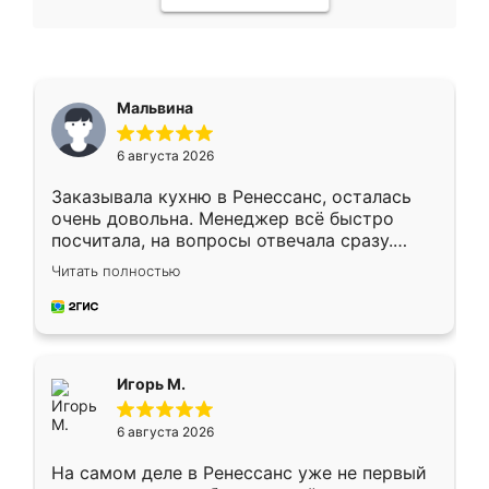
Мальвина
6 августа 2026
Заказывала кухню в Ренессанс, осталась
очень довольна. Менеджер всё быстро
посчитала, на вопросы отвечала сразу.
Замерщик приехал в субботу, подошёл к
Читать полностью
делу со всей ответственностью. Собрали
за день, ребята работали аккуратно, даже
пыли почти не было. Качество отличное,
ящики ходят плавно, ничего не скрипит.
Всё подошло как влитое.
Игорь М.
6 августа 2026
На самом деле в Ренессанс уже не первый