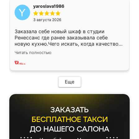
yaroslava1986
3 августа 2026
Заказала себе новый шкаф в студии
Ренессанс где ранее заказывала себе
новую кухню.Чего искать, когда качеством
вполне довольна. Служит кухня уже почти
Читать полностью
два года, нареканий нет.
Еще
ЗАКАЗАТЬ
БЕСПЛАТНОЕ ТАКСИ
ДО НАШЕГО САЛОНА