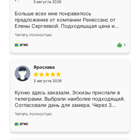
5 августа 2026
Больше всех мне понравилось
предложение от компании Ренессанс от
Елены Сергеевой. Подходяшщая цена и
короткие сроки изготовления. Приехавший
Читать полностью
для замера сотрудник Владислав
предложил по моему эскизу самый
1
подходящий вариант шкафа. Немного его
видоизменил, получилось даже лучше, чем
я хотела.
Ярослава
3 августа 2026
Кухню здесь заказали. Эскизы прислали в
телеграмм. Выбрали наиболее подходящий.
Согласовали день для замера. Через 3
недели кухня была уже готова. Остались
Читать полностью
довольны работой. Спасибо Ренессанс
мебель за качественную работу!