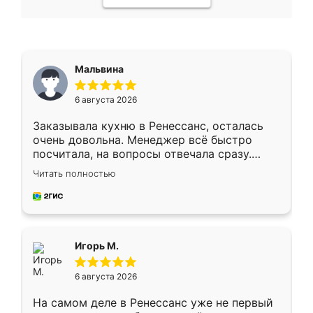
Мальвина
6 августа 2026
Заказывала кухню в Ренессанс, осталась
очень довольна. Менеджер всё быстро
посчитала, на вопросы отвечала сразу.
Замерщик приехал в субботу, подошёл к
Читать полностью
делу со всей ответственностью. Собрали
за день, ребята работали аккуратно, даже
пыли почти не было. Качество отличное,
ящики ходят плавно, ничего не скрипит.
Всё подошло как влитое.
Игорь М.
6 августа 2026
На самом деле в Ренессанс уже не первый