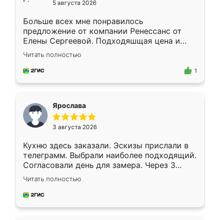
5 августа 2026
Больше всех мне понравилось
предложение от компании Ренессанс от
Елены Сергеевой. Подходяшщая цена и
короткие сроки изготовления. Приехавший
Читать полностью
для замера сотрудник Владислав
предложил по моему эскизу самый
1
подходящий вариант шкафа. Немного его
видоизменил, получилось даже лучше, чем
я хотела.
Ярослава
3 августа 2026
Кухню здесь заказали. Эскизы прислали в
телеграмм. Выбрали наиболее подходящий.
Согласовали день для замера. Через 3
недели кухня была уже готова. Остались
Читать полностью
довольны работой. Спасибо Ренессанс
мебель за качественную работу!