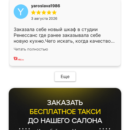
yaroslava1986
3 августа 2026
Заказала себе новый шкаф в студии
Ренессанс где ранее заказывала себе
новую кухню.Чего искать, когда качеством
вполне довольна. Служит кухня уже почти
Читать полностью
два года, нареканий нет.
Еще
ЗАКАЗАТЬ
БЕСПЛАТНОЕ ТАКСИ
ДО НАШЕГО САЛОНА