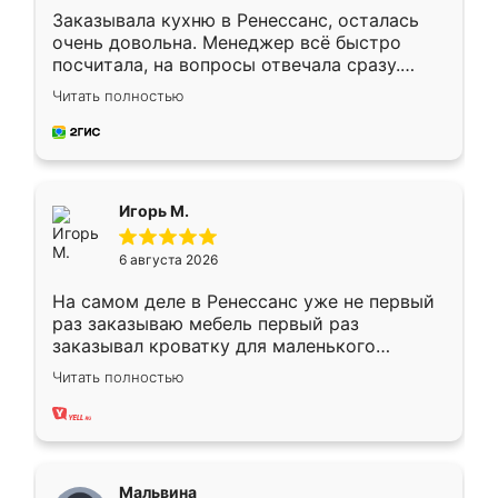
Заказывала кухню в Ренессанс, осталась
очень довольна. Менеджер всё быстро
посчитала, на вопросы отвечала сразу.
Замерщик приехал в субботу, подошёл к
Читать полностью
делу со всей ответственностью. Собрали
за день, ребята работали аккуратно, даже
пыли почти не было. Качество отличное,
ящики ходят плавно, ничего не скрипит.
Всё подошло как влитое.
Игорь М.
6 августа 2026
На самом деле в Ренессанс уже не первый
раз заказываю мебель первый раз
заказывал кроватку для маленького
ребёнка при его рождении ,во второй раз
Читать полностью
заказал шкаф-купе. По качеству очень
хорошее сборка достаточно быстрая,
также адекватные цены. До этого
сравнивал с разными конкурентами в этом
сегменте ,выбор у конкурентов куда
Мальвина