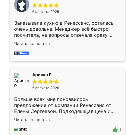
меньше, здесь же он более разнообразный.
Мне нравится ,если что-то потребуется из
6 августа 2026
мебели буду заказывать только здесь.
Заказывала кухню в Ренессанс, осталась
очень довольна. Менеджер всё быстро
посчитала, на вопросы отвечала сразу.
Замерщик приехал в субботу, подошёл к
Читать полностью
делу со всей ответственностью. Собрали
за день, ребята работали аккуратно, даже
пыли почти не было. Качество отличное,
ящики ходят плавно, ничего не скрипит.
Всё подошло как влитое.
Аринка Р.
5 августа 2026
Больше всех мне понравилось
предложение от компании Ренессанс от
Елены Сергеевой. Подходяшщая цена и
короткие сроки изготовления. Приехавший
Читать полностью
для замера сотрудник Владислав
предложил по моему эскизу самый
1