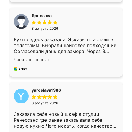
подходящий вариант шкафа. Немного его
видоизменил, получилось даже лучше, чем
я хотела.
Ярослава
3 августа 2026
Кухню здесь заказали. Эскизы прислали в
телеграмм. Выбрали наиболее подходящий.
Согласовали день для замера. Через 3
недели кухня была уже готова. Остались
Читать полностью
довольны работой. Спасибо Ренессанс
мебель за качественную работу!
yaroslava1986
3 августа 2026
Заказала себе новый шкаф в студии
Ренессанс где ранее заказывала себе
новую кухню.Чего искать, когда качеством
вполне довольна. Служит кухня уже почти