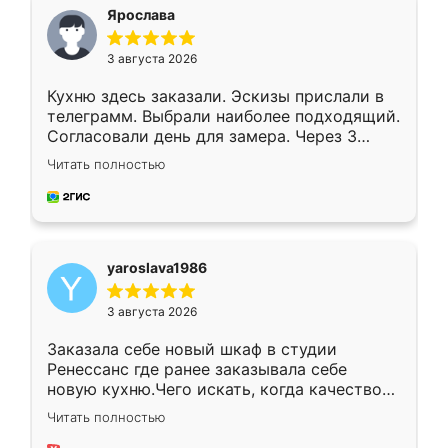
я хотела.
Ярослава
3 августа 2026
Кухню здесь заказали. Эскизы прислали в
телеграмм. Выбрали наиболее подходящий.
Согласовали день для замера. Через 3
недели кухня была уже готова. Остались
Читать полностью
довольны работой. Спасибо Ренессанс
мебель за качественную работу!
yaroslava1986
3 августа 2026
Заказала себе новый шкаф в студии
Ренессанс где ранее заказывала себе
новую кухню.Чего искать, когда качеством
вполне довольна. Служит кухня уже почти
Читать полностью
два года, нареканий нет.