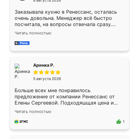
6 августа 2026
мебели буду заказывать только здесь.
Заказывала кухню в Ренессанс, осталась
очень довольна. Менеджер всё быстро
посчитала, на вопросы отвечала сразу.
Замерщик приехал в субботу, подошёл к
Читать полностью
делу со всей ответственностью. Собрали
за день, ребята работали аккуратно, даже
пыли почти не было. Качество отличное,
ящики ходят плавно, ничего не скрипит.
Всё подошло как влитое.
Аринка Р.
5 августа 2026
Больше всех мне понравилось
предложение от компании Ренессанс от
Елены Сергеевой. Подходяшщая цена и
короткие сроки изготовления. Приехавший
Читать полностью
для замера сотрудник Владислав
предложил по моему эскизу самый
1
подходящий вариант шкафа. Немного его
видоизменил, получилось даже лучше, чем