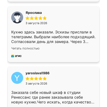
подходящий вариант шкафа. Немного его
видоизменил, получилось даже лучше, чем
я хотела.
Ярослава
3 августа 2026
Кухню здесь заказали. Эскизы прислали в
телеграмм. Выбрали наиболее подходящий.
Согласовали день для замера. Через 3
недели кухня была уже готова. Остались
Читать полностью
довольны работой. Спасибо Ренессанс
мебель за качественную работу!
yaroslava1986
3 августа 2026
Заказала себе новый шкаф в студии
Ренессанс где ранее заказывала себе
новую кухню.Чего искать, когда качеством
вполне довольна. Служит кухня уже почти