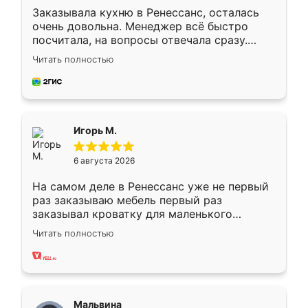
Заказывала кухню в Ренессанс, осталась
очень довольна. Менеджер всё быстро
посчитала, на вопросы отвечала сразу.
Замерщик приехал в субботу, подошёл к
Читать полностью
делу со всей ответственностью. Собрали
за день, ребята работали аккуратно, даже
пыли почти не было. Качество отличное,
ящики ходят плавно, ничего не скрипит.
Всё подошло как влитое.
Игорь М.
6 августа 2026
На самом деле в Ренессанс уже не первый
раз заказываю мебель первый раз
заказывал кроватку для маленького
ребёнка при его рождении ,во второй раз
Читать полностью
заказал шкаф-купе. По качеству очень
хорошее сборка достаточно быстрая,
также адекватные цены. До этого
сравнивал с разными конкурентами в этом
сегменте ,выбор у конкурентов куда
Мальвина