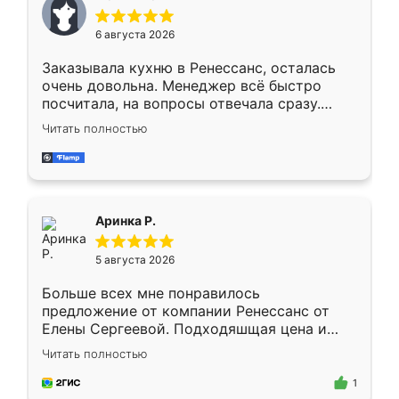
меньше, здесь же он более разнообразный.
Мне нравится ,если что-то потребуется из
6 августа 2026
мебели буду заказывать только здесь.
Заказывала кухню в Ренессанс, осталась
очень довольна. Менеджер всё быстро
посчитала, на вопросы отвечала сразу.
Замерщик приехал в субботу, подошёл к
Читать полностью
делу со всей ответственностью. Собрали
за день, ребята работали аккуратно, даже
пыли почти не было. Качество отличное,
ящики ходят плавно, ничего не скрипит.
Всё подошло как влитое.
Аринка Р.
5 августа 2026
Больше всех мне понравилось
предложение от компании Ренессанс от
Елены Сергеевой. Подходяшщая цена и
короткие сроки изготовления. Приехавший
Читать полностью
для замера сотрудник Владислав
предложил по моему эскизу самый
1