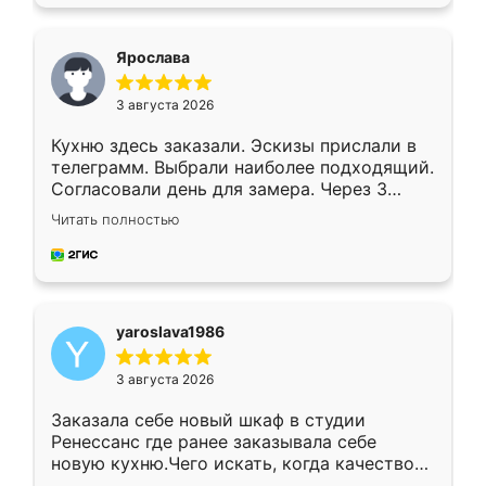
подходящий вариант шкафа. Немного его
видоизменил, получилось даже лучше, чем
я хотела.
Ярослава
3 августа 2026
Кухню здесь заказали. Эскизы прислали в
телеграмм. Выбрали наиболее подходящий.
Согласовали день для замера. Через 3
недели кухня была уже готова. Остались
Читать полностью
довольны работой. Спасибо Ренессанс
мебель за качественную работу!
yaroslava1986
3 августа 2026
Заказала себе новый шкаф в студии
Ренессанс где ранее заказывала себе
новую кухню.Чего искать, когда качеством
вполне довольна. Служит кухня уже почти