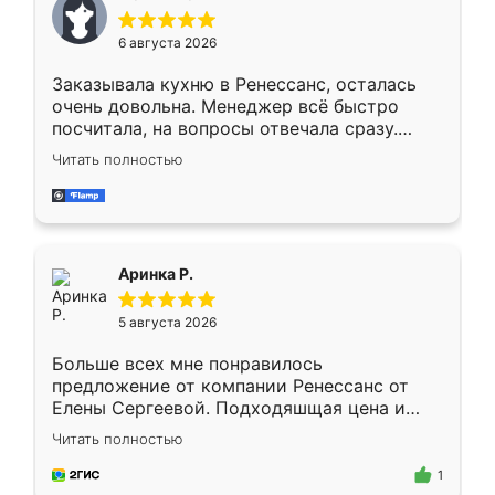
меньше, здесь же он более разнообразный.
Мне нравится ,если что-то потребуется из
6 августа 2026
мебели буду заказывать только здесь.
Заказывала кухню в Ренессанс, осталась
очень довольна. Менеджер всё быстро
посчитала, на вопросы отвечала сразу.
Замерщик приехал в субботу, подошёл к
Читать полностью
делу со всей ответственностью. Собрали
за день, ребята работали аккуратно, даже
пыли почти не было. Качество отличное,
ящики ходят плавно, ничего не скрипит.
Всё подошло как влитое.
Аринка Р.
5 августа 2026
Больше всех мне понравилось
предложение от компании Ренессанс от
Елены Сергеевой. Подходяшщая цена и
короткие сроки изготовления. Приехавший
Читать полностью
для замера сотрудник Владислав
предложил по моему эскизу самый
1