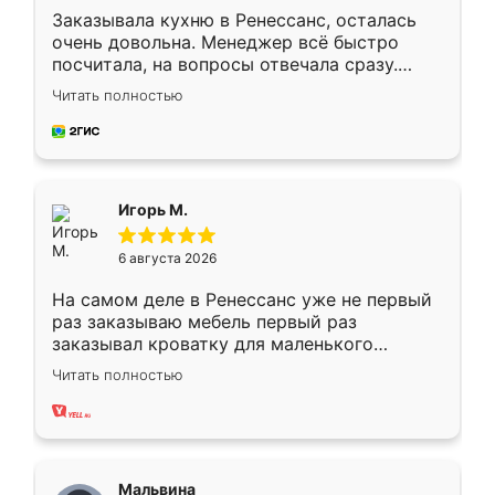
Заказывала кухню в Ренессанс, осталась
очень довольна. Менеджер всё быстро
посчитала, на вопросы отвечала сразу.
Замерщик приехал в субботу, подошёл к
Читать полностью
делу со всей ответственностью. Собрали
за день, ребята работали аккуратно, даже
пыли почти не было. Качество отличное,
ящики ходят плавно, ничего не скрипит.
Всё подошло как влитое.
Игорь М.
6 августа 2026
На самом деле в Ренессанс уже не первый
раз заказываю мебель первый раз
заказывал кроватку для маленького
ребёнка при его рождении ,во второй раз
Читать полностью
заказал шкаф-купе. По качеству очень
хорошее сборка достаточно быстрая,
также адекватные цены. До этого
сравнивал с разными конкурентами в этом
сегменте ,выбор у конкурентов куда
Мальвина