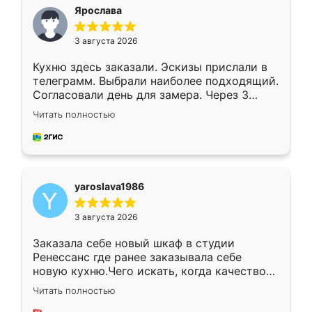
я хотела.
Ярослава
3 августа 2026
Кухню здесь заказали. Эскизы прислали в
телеграмм. Выбрали наиболее подходящий.
Согласовали день для замера. Через 3
недели кухня была уже готова. Остались
Читать полностью
довольны работой. Спасибо Ренессанс
мебель за качественную работу!
yaroslava1986
3 августа 2026
Заказала себе новый шкаф в студии
Ренессанс где ранее заказывала себе
новую кухню.Чего искать, когда качеством
вполне довольна. Служит кухня уже почти
Читать полностью
два года, нареканий нет.