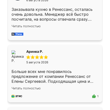
6 августа 2026
мебели буду заказывать только здесь.
Заказывала кухню в Ренессанс, осталась
очень довольна. Менеджер всё быстро
посчитала, на вопросы отвечала сразу.
Замерщик приехал в субботу, подошёл к
Читать полностью
делу со всей ответственностью. Собрали
за день, ребята работали аккуратно, даже
пыли почти не было. Качество отличное,
ящики ходят плавно, ничего не скрипит.
Всё подошло как влитое.
Аринка Р.
5 августа 2026
Больше всех мне понравилось
предложение от компании Ренессанс от
Елены Сергеевой. Подходяшщая цена и
короткие сроки изготовления. Приехавший
Читать полностью
для замера сотрудник Владислав
предложил по моему эскизу самый
1
подходящий вариант шкафа. Немного его
видоизменил, получилось даже лучше, чем