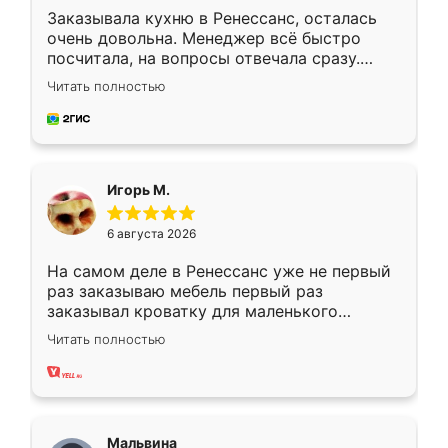
Заказывала кухню в Ренессанс, осталась
очень довольна. Менеджер всё быстро
посчитала, на вопросы отвечала сразу.
Замерщик приехал в субботу, подошёл к
Читать полностью
делу со всей ответственностью. Собрали
за день, ребята работали аккуратно, даже
пыли почти не было. Качество отличное,
ящики ходят плавно, ничего не скрипит.
Всё подошло как влитое.
Игорь М.
6 августа 2026
На самом деле в Ренессанс уже не первый
раз заказываю мебель первый раз
заказывал кроватку для маленького
ребёнка при его рождении ,во второй раз
Читать полностью
заказал шкаф-купе. По качеству очень
хорошее сборка достаточно быстрая,
также адекватные цены. До этого
сравнивал с разными конкурентами в этом
сегменте ,выбор у конкурентов куда
Мальвина