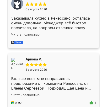
меньше, здесь же он более разнообразный.
Мне нравится ,если что-то потребуется из
6 августа 2026
мебели буду заказывать только здесь.
Заказывала кухню в Ренессанс, осталась
очень довольна. Менеджер всё быстро
посчитала, на вопросы отвечала сразу.
Замерщик приехал в субботу, подошёл к
Читать полностью
делу со всей ответственностью. Собрали
за день, ребята работали аккуратно, даже
пыли почти не было. Качество отличное,
ящики ходят плавно, ничего не скрипит.
Всё подошло как влитое.
Аринка Р.
5 августа 2026
Больше всех мне понравилось
предложение от компании Ренессанс от
Елены Сергеевой. Подходяшщая цена и
короткие сроки изготовления. Приехавший
Читать полностью
для замера сотрудник Владислав
предложил по моему эскизу самый
1