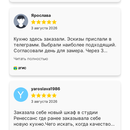
подходящий вариант шкафа. Немного его
видоизменил, получилось даже лучше, чем
я хотела.
Ярослава
3 августа 2026
Кухню здесь заказали. Эскизы прислали в
телеграмм. Выбрали наиболее подходящий.
Согласовали день для замера. Через 3
недели кухня была уже готова. Остались
Читать полностью
довольны работой. Спасибо Ренессанс
мебель за качественную работу!
yaroslava1986
3 августа 2026
Заказала себе новый шкаф в студии
Ренессанс где ранее заказывала себе
новую кухню.Чего искать, когда качеством
вполне довольна. Служит кухня уже почти