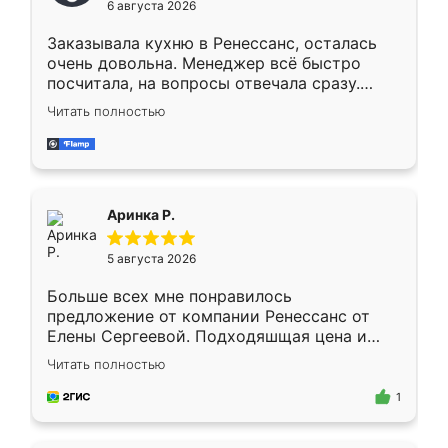
6 августа 2026
мебели буду заказывать только здесь.
Заказывала кухню в Ренессанс, осталась
очень довольна. Менеджер всё быстро
посчитала, на вопросы отвечала сразу.
Замерщик приехал в субботу, подошёл к
Читать полностью
делу со всей ответственностью. Собрали
за день, ребята работали аккуратно, даже
пыли почти не было. Качество отличное,
ящики ходят плавно, ничего не скрипит.
Всё подошло как влитое.
Аринка Р.
5 августа 2026
Больше всех мне понравилось
предложение от компании Ренессанс от
Елены Сергеевой. Подходяшщая цена и
короткие сроки изготовления. Приехавший
Читать полностью
для замера сотрудник Владислав
предложил по моему эскизу самый
1
подходящий вариант шкафа. Немного его
видоизменил, получилось даже лучше, чем