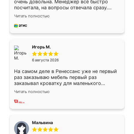
очень довольна. Менеджер всё быстро
посчитала, на вопросы отвечала сразу.
Замерщик приехал в субботу, подошёл к
Читать полностью
делу со всей ответственностью. Собрали
за день, ребята работали аккуратно, даже
пыли почти не было. Качество отличное,
ящики ходят плавно, ничего не скрипит.
Всё подошло как влитое.
Игорь М.
6 августа 2026
На самом деле в Ренессанс уже не первый
раз заказываю мебель первый раз
заказывал кроватку для маленького
ребёнка при его рождении ,во второй раз
Читать полностью
заказал шкаф-купе. По качеству очень
хорошее сборка достаточно быстрая,
также адекватные цены. До этого
сравнивал с разными конкурентами в этом
сегменте ,выбор у конкурентов куда
Мальвина
меньше, здесь же он более разнообразный.
Мне нравится ,если что-то потребуется из