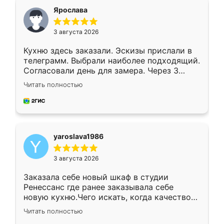
я хотела.
Ярослава
3 августа 2026
Кухню здесь заказали. Эскизы прислали в
телеграмм. Выбрали наиболее подходящий.
Согласовали день для замера. Через 3
недели кухня была уже готова. Остались
Читать полностью
довольны работой. Спасибо Ренессанс
мебель за качественную работу!
yaroslava1986
3 августа 2026
Заказала себе новый шкаф в студии
Ренессанс где ранее заказывала себе
новую кухню.Чего искать, когда качеством
вполне довольна. Служит кухня уже почти
Читать полностью
два года, нареканий нет.