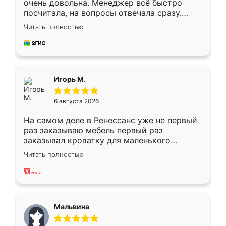
очень довольна. Менеджер всё быстро
посчитала, на вопросы отвечала сразу.
Замерщик приехал в субботу, подошёл к
Читать полностью
делу со всей ответственностью. Собрали
за день, ребята работали аккуратно, даже
пыли почти не было. Качество отличное,
ящики ходят плавно, ничего не скрипит.
Всё подошло как влитое.
Игорь М.
6 августа 2026
На самом деле в Ренессанс уже не первый
раз заказываю мебель первый раз
заказывал кроватку для маленького
ребёнка при его рождении ,во второй раз
Читать полностью
заказал шкаф-купе. По качеству очень
хорошее сборка достаточно быстрая,
также адекватные цены. До этого
сравнивал с разными конкурентами в этом
сегменте ,выбор у конкурентов куда
Мальвина
меньше, здесь же он более разнообразный.
Мне нравится ,если что-то потребуется из