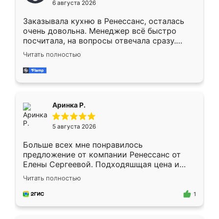
6 августа 2026
мебели буду заказывать только здесь.
Заказывала кухню в Ренессанс, осталась
очень довольна. Менеджер всё быстро
посчитала, на вопросы отвечала сразу.
Замерщик приехал в субботу, подошёл к
Читать полностью
делу со всей ответственностью. Собрали
за день, ребята работали аккуратно, даже
пыли почти не было. Качество отличное,
ящики ходят плавно, ничего не скрипит.
Всё подошло как влитое.
Аринка Р.
5 августа 2026
Больше всех мне понравилось
предложение от компании Ренессанс от
Елены Сергеевой. Подходяшщая цена и
короткие сроки изготовления. Приехавший
Читать полностью
для замера сотрудник Владислав
предложил по моему эскизу самый
1
подходящий вариант шкафа. Немного его
видоизменил, получилось даже лучше, чем