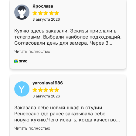
я хотела.
Ярослава
3 августа 2026
Кухню здесь заказали. Эскизы прислали в
телеграмм. Выбрали наиболее подходящий.
Согласовали день для замера. Через 3
недели кухня была уже готова. Остались
Читать полностью
довольны работой. Спасибо Ренессанс
мебель за качественную работу!
yaroslava1986
3 августа 2026
Заказала себе новый шкаф в студии
Ренессанс где ранее заказывала себе
новую кухню.Чего искать, когда качеством
вполне довольна. Служит кухня уже почти
Читать полностью
два года, нареканий нет.