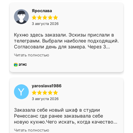
видоизменил, получилось даже лучше, чем
я хотела.
Ярослава
3 августа 2026
Кухню здесь заказали. Эскизы прислали в
телеграмм. Выбрали наиболее подходящий.
Согласовали день для замера. Через 3
недели кухня была уже готова. Остались
Читать полностью
довольны работой. Спасибо Ренессанс
мебель за качественную работу!
yaroslava1986
3 августа 2026
Заказала себе новый шкаф в студии
Ренессанс где ранее заказывала себе
новую кухню.Чего искать, когда качеством
вполне довольна. Служит кухня уже почти
Читать полностью