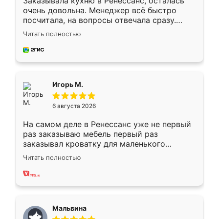
Заказывала кухню в Ренессанс, осталась
очень довольна. Менеджер всё быстро
посчитала, на вопросы отвечала сразу.
Замерщик приехал в субботу, подошёл к
Читать полностью
делу со всей ответственностью. Собрали
за день, ребята работали аккуратно, даже
пыли почти не было. Качество отличное,
ящики ходят плавно, ничего не скрипит.
Всё подошло как влитое.
Игорь М.
6 августа 2026
На самом деле в Ренессанс уже не первый
раз заказываю мебель первый раз
заказывал кроватку для маленького
ребёнка при его рождении ,во второй раз
Читать полностью
заказал шкаф-купе. По качеству очень
хорошее сборка достаточно быстрая,
также адекватные цены. До этого
сравнивал с разными конкурентами в этом
сегменте ,выбор у конкурентов куда
Мальвина
меньше, здесь же он более разнообразный.