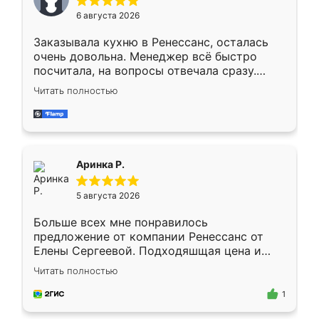
Мне нравится ,если что-то потребуется из
6 августа 2026
мебели буду заказывать только здесь.
Заказывала кухню в Ренессанс, осталась
очень довольна. Менеджер всё быстро
посчитала, на вопросы отвечала сразу.
Замерщик приехал в субботу, подошёл к
Читать полностью
делу со всей ответственностью. Собрали
за день, ребята работали аккуратно, даже
пыли почти не было. Качество отличное,
ящики ходят плавно, ничего не скрипит.
Всё подошло как влитое.
Аринка Р.
5 августа 2026
Больше всех мне понравилось
предложение от компании Ренессанс от
Елены Сергеевой. Подходяшщая цена и
короткие сроки изготовления. Приехавший
Читать полностью
для замера сотрудник Владислав
предложил по моему эскизу самый
1
подходящий вариант шкафа. Немного его