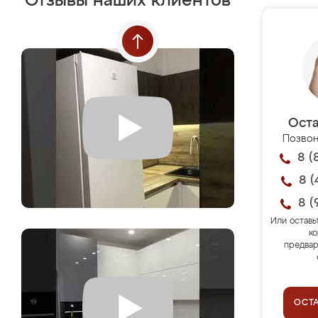
Отзывы наших клиентов
Оста
Позвон
8 (
8 (
8 (
Или оставь
ко
предвар
ОСТ