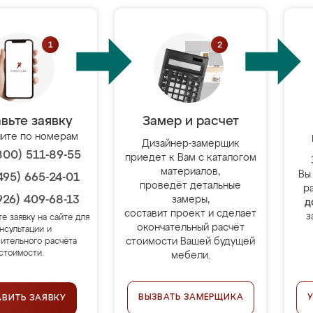
вьте заявку
Замер и расчет
ите по номерам
Дизайнер-замерщик
800) 511-89-55
приедет к Вам с каталогом
материалов,
Вы
495) 665-24-01
проведёт детальные
р
926) 409-68-13
замеры,
д
составит проект и сделает
з
те заявку на сайте для
окончательный расчёт
нсультации и
стоимости Вашей будущей
ительного расчёта
стоимости.
мебели.
ВЫЗВАТЬ ЗАМЕРЩИКА
АВИТЬ ЗАЯВКУ