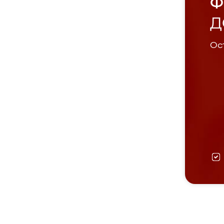
Ф
Д
Ост