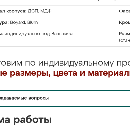
ал корпуса:
ДСП, МДФ
Фаса
ура:
Boyard, Blum
Кром
ы:
индивидуально под Ваш заказ
Разм
(ста
товим по индивидуальному про
е размеры, цвета и материа
задаваемые вопросы
ма работы