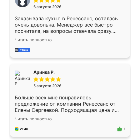
Мне нравится ,если что-то потребуется из
6 августа 2026
мебели буду заказывать только здесь.
Заказывала кухню в Ренессанс, осталась
очень довольна. Менеджер всё быстро
посчитала, на вопросы отвечала сразу.
Замерщик приехал в субботу, подошёл к
Читать полностью
делу со всей ответственностью. Собрали
за день, ребята работали аккуратно, даже
пыли почти не было. Качество отличное,
ящики ходят плавно, ничего не скрипит.
Всё подошло как влитое.
Аринка Р.
5 августа 2026
Больше всех мне понравилось
предложение от компании Ренессанс от
Елены Сергеевой. Подходяшщая цена и
короткие сроки изготовления. Приехавший
Читать полностью
для замера сотрудник Владислав
предложил по моему эскизу самый
1
подходящий вариант шкафа. Немного его