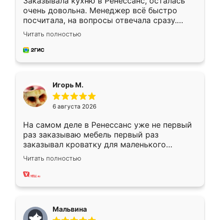
Заказывала кухню в Ренессанс, осталась
очень довольна. Менеджер всё быстро
посчитала, на вопросы отвечала сразу.
Замерщик приехал в субботу, подошёл к
Читать полностью
делу со всей ответственностью. Собрали
за день, ребята работали аккуратно, даже
пыли почти не было. Качество отличное,
ящики ходят плавно, ничего не скрипит.
Всё подошло как влитое.
Игорь М.
6 августа 2026
На самом деле в Ренессанс уже не первый
раз заказываю мебель первый раз
заказывал кроватку для маленького
ребёнка при его рождении ,во второй раз
Читать полностью
заказал шкаф-купе. По качеству очень
хорошее сборка достаточно быстрая,
также адекватные цены. До этого
сравнивал с разными конкурентами в этом
сегменте ,выбор у конкурентов куда
Мальвина
меньше, здесь же он более разнообразный.