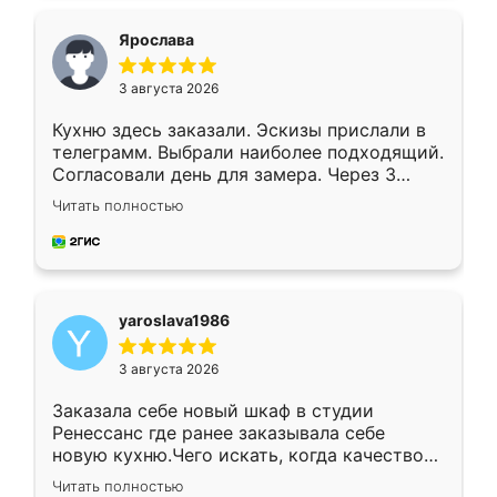
видоизменил, получилось даже лучше, чем
я хотела.
Ярослава
3 августа 2026
Кухню здесь заказали. Эскизы прислали в
телеграмм. Выбрали наиболее подходящий.
Согласовали день для замера. Через 3
недели кухня была уже готова. Остались
Читать полностью
довольны работой. Спасибо Ренессанс
мебель за качественную работу!
yaroslava1986
3 августа 2026
Заказала себе новый шкаф в студии
Ренессанс где ранее заказывала себе
новую кухню.Чего искать, когда качеством
вполне довольна. Служит кухня уже почти
Читать полностью