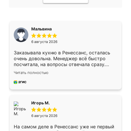
Мальвина
6 августа 2026
Заказывала кухню в Ренессанс, осталась
очень довольна. Менеджер всё быстро
посчитала, на вопросы отвечала сразу.
Замерщик приехал в субботу, подошёл к
Читать полностью
делу со всей ответственностью. Собрали
за день, ребята работали аккуратно, даже
пыли почти не было. Качество отличное,
ящики ходят плавно, ничего не скрипит.
Всё подошло как влитое.
Игорь М.
6 августа 2026
На самом деле в Ренессанс уже не первый