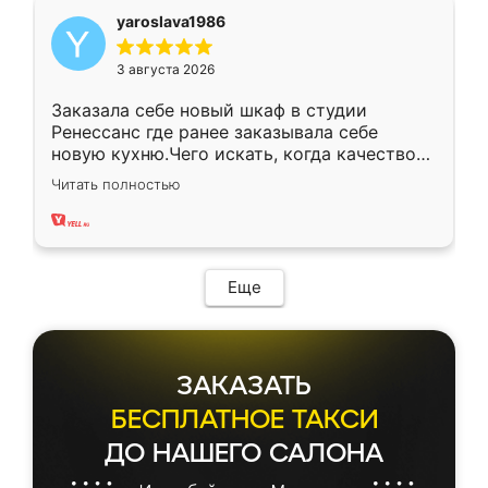
yaroslava1986
3 августа 2026
Заказала себе новый шкаф в студии
Ренессанс где ранее заказывала себе
новую кухню.Чего искать, когда качеством
вполне довольна. Служит кухня уже почти
Читать полностью
два года, нареканий нет.
Еще
ЗАКАЗАТЬ
БЕСПЛАТНОЕ ТАКСИ
ДО НАШЕГО САЛОНА