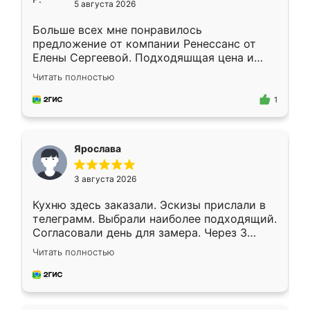
5 августа 2026
Больше всех мне понравилось
предложение от компании Ренессанс от
Елены Сергеевой. Подходяшщая цена и
короткие сроки изготовления. Приехавший
Читать полностью
для замера сотрудник Владислав
предложил по моему эскизу самый
1
подходящий вариант шкафа. Немного его
видоизменил, получилось даже лучше, чем
я хотела.
Ярослава
3 августа 2026
Кухню здесь заказали. Эскизы прислали в
телеграмм. Выбрали наиболее подходящий.
Согласовали день для замера. Через 3
недели кухня была уже готова. Остались
Читать полностью
довольны работой. Спасибо Ренессанс
мебель за качественную работу!