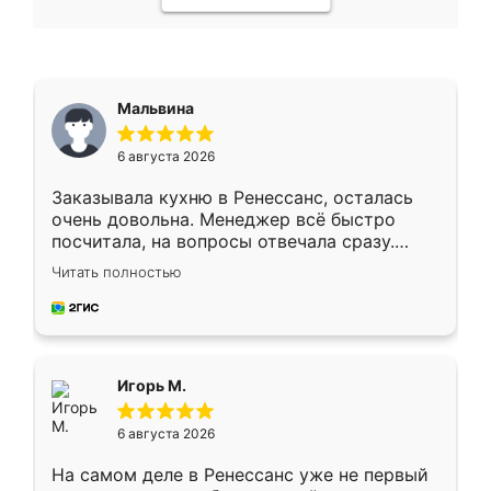
Мальвина
6 августа 2026
Заказывала кухню в Ренессанс, осталась
очень довольна. Менеджер всё быстро
посчитала, на вопросы отвечала сразу.
Замерщик приехал в субботу, подошёл к
Читать полностью
делу со всей ответственностью. Собрали
за день, ребята работали аккуратно, даже
пыли почти не было. Качество отличное,
ящики ходят плавно, ничего не скрипит.
Всё подошло как влитое.
Игорь М.
6 августа 2026
На самом деле в Ренессанс уже не первый