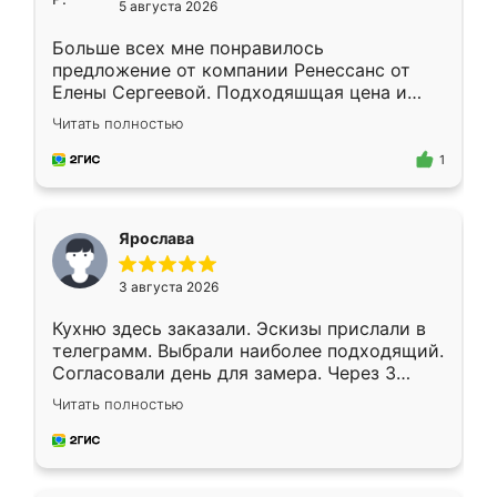
5 августа 2026
Больше всех мне понравилось
предложение от компании Ренессанс от
Елены Сергеевой. Подходяшщая цена и
короткие сроки изготовления. Приехавший
Читать полностью
для замера сотрудник Владислав
предложил по моему эскизу самый
1
подходящий вариант шкафа. Немного его
видоизменил, получилось даже лучше, чем
я хотела.
Ярослава
3 августа 2026
Кухню здесь заказали. Эскизы прислали в
телеграмм. Выбрали наиболее подходящий.
Согласовали день для замера. Через 3
недели кухня была уже готова. Остались
Читать полностью
довольны работой. Спасибо Ренессанс
мебель за качественную работу!