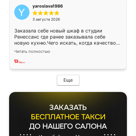
yaroslava1986
3 августа 2026
Заказала себе новый шкаф в студии
Ренессанс где ранее заказывала себе
новую кухню.Чего искать, когда качеством
вполне довольна. Служит кухня уже почти
Читать полностью
два года, нареканий нет.
Еще
ЗАКАЗАТЬ
БЕСПЛАТНОЕ ТАКСИ
ДО НАШЕГО САЛОНА