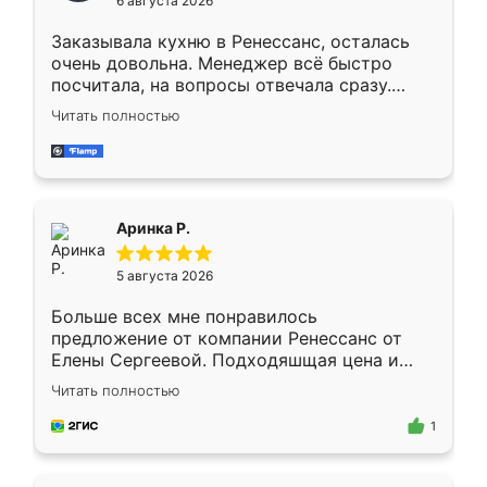
6 августа 2026
мебели буду заказывать только здесь.
Заказывала кухню в Ренессанс, осталась
очень довольна. Менеджер всё быстро
посчитала, на вопросы отвечала сразу.
Замерщик приехал в субботу, подошёл к
Читать полностью
делу со всей ответственностью. Собрали
за день, ребята работали аккуратно, даже
пыли почти не было. Качество отличное,
ящики ходят плавно, ничего не скрипит.
Всё подошло как влитое.
Аринка Р.
5 августа 2026
Больше всех мне понравилось
предложение от компании Ренессанс от
Елены Сергеевой. Подходяшщая цена и
короткие сроки изготовления. Приехавший
Читать полностью
для замера сотрудник Владислав
предложил по моему эскизу самый
1
подходящий вариант шкафа. Немного его
видоизменил, получилось даже лучше, чем