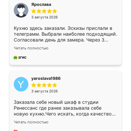
я хотела.
Ярослава
3 августа 2026
Кухню здесь заказали. Эскизы прислали в
телеграмм. Выбрали наиболее подходящий.
Согласовали день для замера. Через 3
недели кухня была уже готова. Остались
Читать полностью
довольны работой. Спасибо Ренессанс
мебель за качественную работу!
yaroslava1986
3 августа 2026
Заказала себе новый шкаф в студии
Ренессанс где ранее заказывала себе
новую кухню.Чего искать, когда качеством
вполне довольна. Служит кухня уже почти
Читать полностью
два года, нареканий нет.