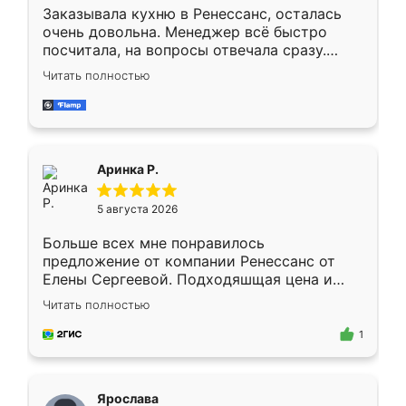
Заказывала кухню в Ренессанс, осталась
очень довольна. Менеджер всё быстро
посчитала, на вопросы отвечала сразу.
Замерщик приехал в субботу, подошёл к
Читать полностью
делу со всей ответственностью. Собрали
за день, ребята работали аккуратно, даже
пыли почти не было. Качество отличное,
ящики ходят плавно, ничего не скрипит.
Всё подошло как влитое.
Аринка Р.
5 августа 2026
Больше всех мне понравилось
предложение от компании Ренессанс от
Елены Сергеевой. Подходяшщая цена и
короткие сроки изготовления. Приехавший
Читать полностью
для замера сотрудник Владислав
предложил по моему эскизу самый
1
подходящий вариант шкафа. Немного его
видоизменил, получилось даже лучше, чем
я хотела.
Ярослава