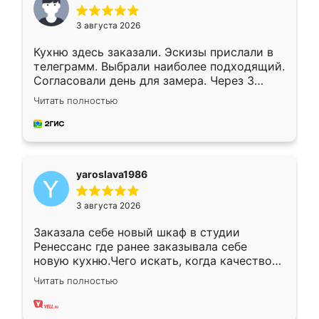
3 августа 2026
Кухню здесь заказали. Эскизы прислали в
телеграмм. Выбрали наиболее подходящий.
Согласовали день для замера. Через 3
недели кухня была уже готова. Остались
Читать полностью
довольны работой. Спасибо Ренессанс
мебель за качественную работу!
yaroslava1986
3 августа 2026
Заказала себе новый шкаф в студии
Ренессанс где ранее заказывала себе
новую кухню.Чего искать, когда качеством
вполне довольна. Служит кухня уже почти
Читать полностью
два года, нареканий нет.