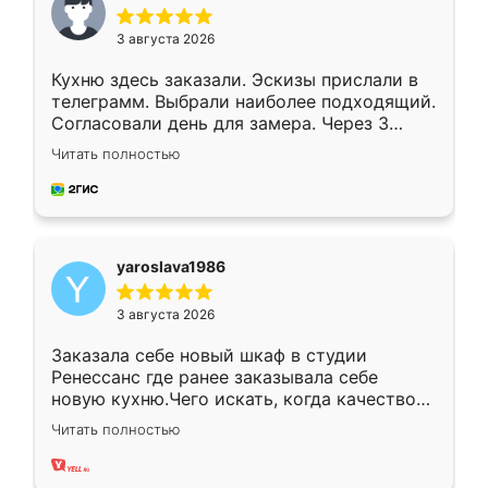
3 августа 2026
Кухню здесь заказали. Эскизы прислали в
телеграмм. Выбрали наиболее подходящий.
Согласовали день для замера. Через 3
недели кухня была уже готова. Остались
Читать полностью
довольны работой. Спасибо Ренессанс
мебель за качественную работу!
yaroslava1986
3 августа 2026
Заказала себе новый шкаф в студии
Ренессанс где ранее заказывала себе
новую кухню.Чего искать, когда качеством
вполне довольна. Служит кухня уже почти
Читать полностью
два года, нареканий нет.