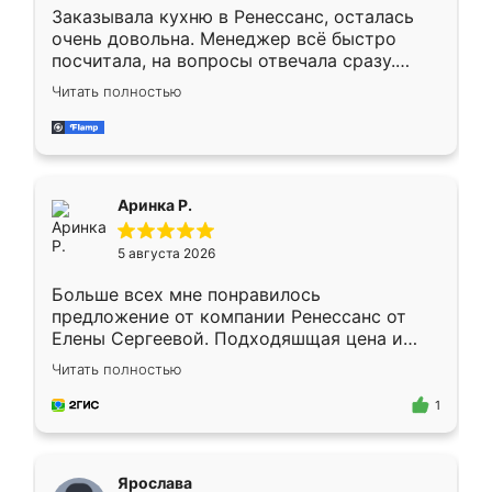
Заказывала кухню в Ренессанс, осталась
очень довольна. Менеджер всё быстро
посчитала, на вопросы отвечала сразу.
Замерщик приехал в субботу, подошёл к
Читать полностью
делу со всей ответственностью. Собрали
за день, ребята работали аккуратно, даже
пыли почти не было. Качество отличное,
ящики ходят плавно, ничего не скрипит.
Всё подошло как влитое.
Аринка Р.
5 августа 2026
Больше всех мне понравилось
предложение от компании Ренессанс от
Елены Сергеевой. Подходяшщая цена и
короткие сроки изготовления. Приехавший
Читать полностью
для замера сотрудник Владислав
предложил по моему эскизу самый
1
подходящий вариант шкафа. Немного его
видоизменил, получилось даже лучше, чем
я хотела.
Ярослава