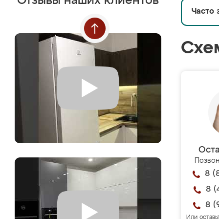
Отзывы наших клиентов
Часто 
Схе
Оста
Позвон
8 (
8 (
8 (
Или оставь