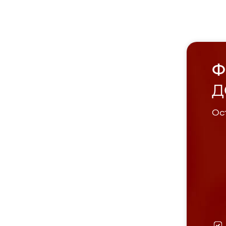
Ф
Д
Ост