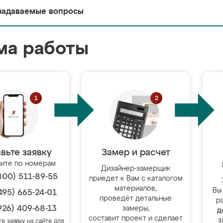
задаваемые вопросы
ма работы
вьте заявку
Замер и расчет
ите по номерам
Дизайнер-замерщик
800) 511-89-55
приедет к Вам с каталогом
материалов,
Вы
495) 665-24-01
проведёт детальные
р
926) 409-68-13
замеры,
д
составит проект и сделает
з
те заявку на сайте для