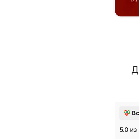
Д
Вс
5.0
из 