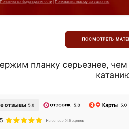
Политике конфиденциальности
|
Пользовательскому соглашению
ПОСМОТРЕТЬ МАТ
ержим планку серьезнее, чем
катани
е отзывы
5.0
5.0
5.0
5
На основе
945
оценок