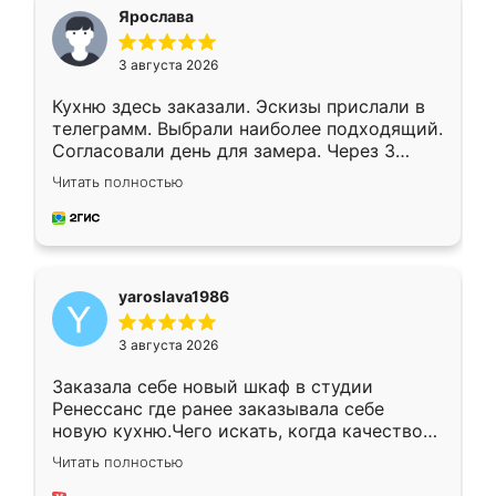
я хотела.
Ярослава
3 августа 2026
Кухню здесь заказали. Эскизы прислали в
телеграмм. Выбрали наиболее подходящий.
Согласовали день для замера. Через 3
недели кухня была уже готова. Остались
Читать полностью
довольны работой. Спасибо Ренессанс
мебель за качественную работу!
yaroslava1986
3 августа 2026
Заказала себе новый шкаф в студии
Ренессанс где ранее заказывала себе
новую кухню.Чего искать, когда качеством
вполне довольна. Служит кухня уже почти
Читать полностью
два года, нареканий нет.