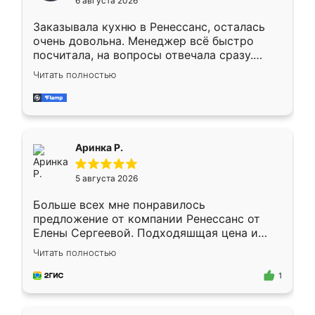
6 августа 2026
мебели буду заказывать только здесь.
Заказывала кухню в Ренессанс, осталась
очень довольна. Менеджер всё быстро
посчитала, на вопросы отвечала сразу.
Замерщик приехал в субботу, подошёл к
Читать полностью
делу со всей ответственностью. Собрали
за день, ребята работали аккуратно, даже
пыли почти не было. Качество отличное,
ящики ходят плавно, ничего не скрипит.
Всё подошло как влитое.
Аринка Р.
5 августа 2026
Больше всех мне понравилось
предложение от компании Ренессанс от
Елены Сергеевой. Подходяшщая цена и
короткие сроки изготовления. Приехавший
Читать полностью
для замера сотрудник Владислав
предложил по моему эскизу самый
1
подходящий вариант шкафа. Немного его
видоизменил, получилось даже лучше, чем