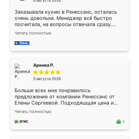
6 августа 2026
мебели буду заказывать только здесь.
Заказывала кухню в Ренессанс, осталась
очень довольна. Менеджер всё быстро
посчитала, на вопросы отвечала сразу.
Замерщик приехал в субботу, подошёл к
Читать полностью
делу со всей ответственностью. Собрали
за день, ребята работали аккуратно, даже
пыли почти не было. Качество отличное,
ящики ходят плавно, ничего не скрипит.
Всё подошло как влитое.
Аринка Р.
5 августа 2026
Больше всех мне понравилось
предложение от компании Ренессанс от
Елены Сергеевой. Подходяшщая цена и
короткие сроки изготовления. Приехавший
Читать полностью
для замера сотрудник Владислав
предложил по моему эскизу самый
1
подходящий вариант шкафа. Немного его
видоизменил, получилось даже лучше, чем