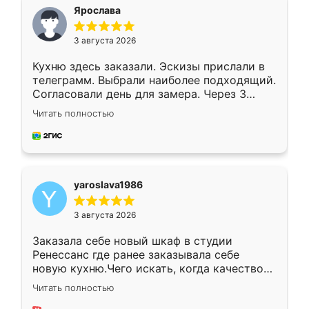
я хотела.
Ярослава
3 августа 2026
Кухню здесь заказали. Эскизы прислали в
телеграмм. Выбрали наиболее подходящий.
Согласовали день для замера. Через 3
недели кухня была уже готова. Остались
Читать полностью
довольны работой. Спасибо Ренессанс
мебель за качественную работу!
yaroslava1986
3 августа 2026
Заказала себе новый шкаф в студии
Ренессанс где ранее заказывала себе
новую кухню.Чего искать, когда качеством
вполне довольна. Служит кухня уже почти
Читать полностью
два года, нареканий нет.