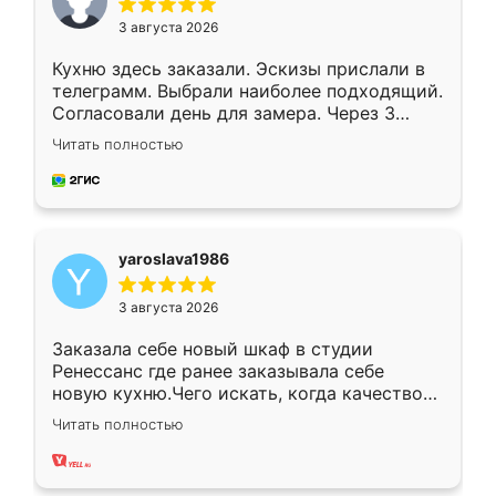
3 августа 2026
Кухню здесь заказали. Эскизы прислали в
телеграмм. Выбрали наиболее подходящий.
Согласовали день для замера. Через 3
недели кухня была уже готова. Остались
Читать полностью
довольны работой. Спасибо Ренессанс
мебель за качественную работу!
yaroslava1986
3 августа 2026
Заказала себе новый шкаф в студии
Ренессанс где ранее заказывала себе
новую кухню.Чего искать, когда качеством
вполне довольна. Служит кухня уже почти
Читать полностью
два года, нареканий нет.