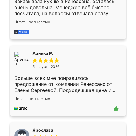
Заказывала кухню в Ренессанс, осталась
очень довольна. Менеджер всё быстро
посчитала, на вопросы отвечала сразу.
Замерщик приехал в субботу, подошёл к
Читать полностью
делу со всей ответственностью. Собрали
за день, ребята работали аккуратно, даже
пыли почти не было. Качество отличное,
ящики ходят плавно, ничего не скрипит.
Всё подошло как влитое.
Аринка Р.
5 августа 2026
Больше всех мне понравилось
предложение от компании Ренессанс от
Елены Сергеевой. Подходяшщая цена и
короткие сроки изготовления. Приехавший
Читать полностью
для замера сотрудник Владислав
предложил по моему эскизу самый
1
подходящий вариант шкафа. Немного его
видоизменил, получилось даже лучше, чем
я хотела.
Ярослава