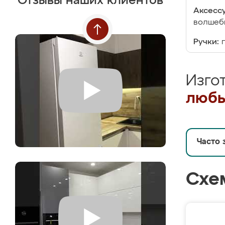
Отзывы наших клиентов
Аксесс
волшебн
Ручки:
Изго
любы
Часто 
Схе