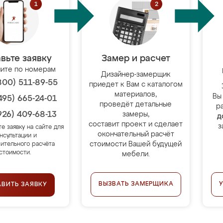
вьте заявку
Замер и расчет
ите по номерам
Дизайнер-замерщик
800) 511-89-55
приедет к Вам с каталогом
материалов,
Вы
495) 665-24-01
проведёт детальные
р
926) 409-68-13
замеры,
д
составит проект и сделает
з
те заявку на сайте для
окончательный расчёт
нсультации и
стоимости Вашей будущей
ительного расчёта
стоимости.
мебели.
ВЫЗВАТЬ ЗАМЕРЩИКА
АВИТЬ ЗАЯВКУ