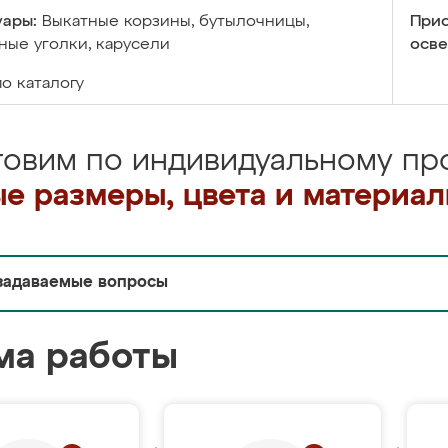
уары:
Выкатные корзины, бутылочницы,
Прис
ые уголки, карусели
осве
по каталогу
товим по индивидуальному про
е размеры, цвета и материа
задаваемые вопросы
ма работы