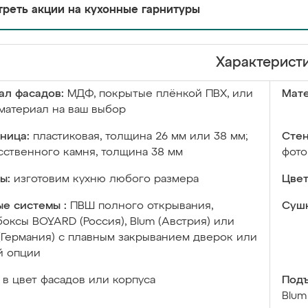
реть акции на кухонные гарнитуры
Характерист
ал фасадов:
МДФ, покрытые плёнкой ПВХ, или
Мате
материал на ваш выбор
ница:
пластиковая, толщина 26 мм или 38 мм;
Стен
сственного камня, толщина 38 мм
фото
ы:
изготовим кухню любого размера
Цвет
е системы :
ПВШ полного открывания,
Сушк
оксы BOYARD (Россия), Blum (Австрия) или
 (Германия) с плавным закрыванием дверок или
й опции
в цвет фасадов или корпуса
Подъ
Blum