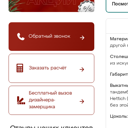
Посмот
Обратный звонок
Матери
другой 
Столеш
из иску
Заказать расчёт
Габарит
Выкатны
тандемб
Бесплатный вызов
Hettich
дизайнера-
без это
замерщика
Цоколь: