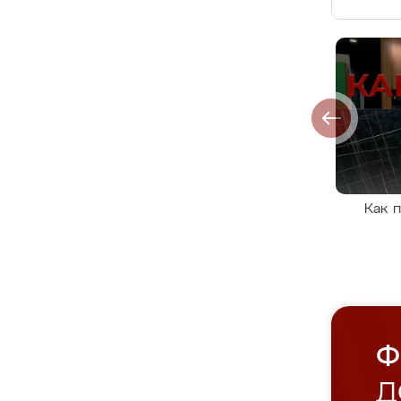
Как 
Ф
Д