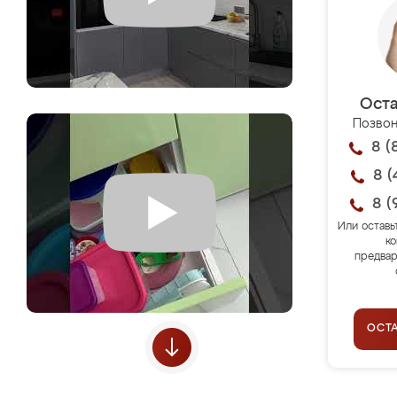
Оста
Позвон
8 (
8 (
8 (
Или оставь
ко
предвар
ОСТ