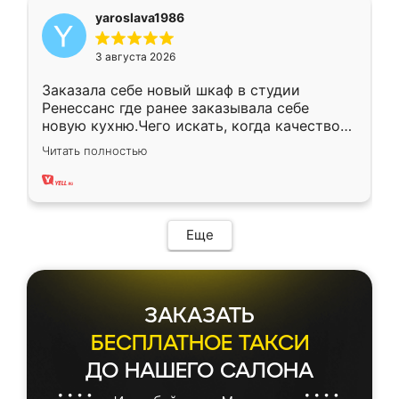
yaroslava1986
3 августа 2026
Заказала себе новый шкаф в студии
Ренессанс где ранее заказывала себе
новую кухню.Чего искать, когда качеством
вполне довольна. Служит кухня уже почти
Читать полностью
два года, нареканий нет.
Еще
ЗАКАЗАТЬ
БЕСПЛАТНОЕ ТАКСИ
ДО НАШЕГО САЛОНА