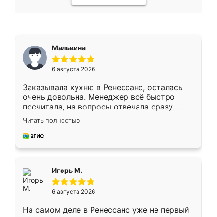
Мальвина
6 августа 2026
Заказывала кухню в Ренессанс, осталась
очень довольна. Менеджер всё быстро
посчитала, на вопросы отвечала сразу.
Замерщик приехал в субботу, подошёл к
Читать полностью
делу со всей ответственностью. Собрали
за день, ребята работали аккуратно, даже
пыли почти не было. Качество отличное,
ящики ходят плавно, ничего не скрипит.
Всё подошло как влитое.
Игорь М.
6 августа 2026
На самом деле в Ренессанс уже не первый