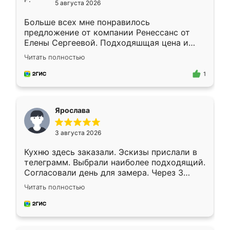
5 августа 2026
Больше всех мне понравилось
предложение от компании Ренессанс от
Елены Сергеевой. Подходяшщая цена и
короткие сроки изготовления. Приехавший
Читать полностью
для замера сотрудник Владислав
предложил по моему эскизу самый
1
подходящий вариант шкафа. Немного его
видоизменил, получилось даже лучше, чем
я хотела.
Ярослава
3 августа 2026
Кухню здесь заказали. Эскизы прислали в
телеграмм. Выбрали наиболее подходящий.
Согласовали день для замера. Через 3
недели кухня была уже готова. Остались
Читать полностью
довольны работой. Спасибо Ренессанс
мебель за качественную работу!