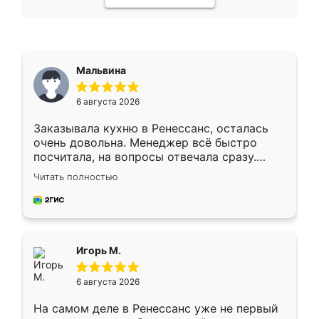
Мальвина
6 августа 2026
Заказывала кухню в Ренессанс, осталась
очень довольна. Менеджер всё быстро
посчитала, на вопросы отвечала сразу.
Замерщик приехал в субботу, подошёл к
Читать полностью
делу со всей ответственностью. Собрали
за день, ребята работали аккуратно, даже
пыли почти не было. Качество отличное,
ящики ходят плавно, ничего не скрипит.
Всё подошло как влитое.
Игорь М.
6 августа 2026
На самом деле в Ренессанс уже не первый