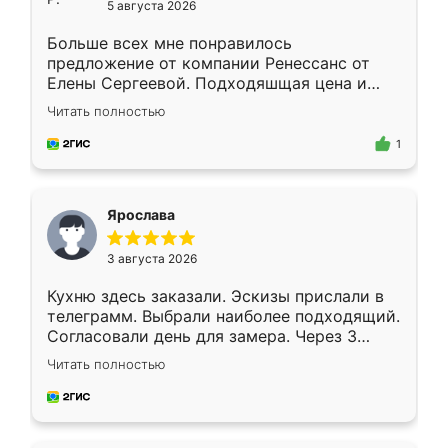
5 августа 2026
Больше всех мне понравилось
предложение от компании Ренессанс от
Елены Сергеевой. Подходяшщая цена и
короткие сроки изготовления. Приехавший
Читать полностью
для замера сотрудник Владислав
предложил по моему эскизу самый
1
подходящий вариант шкафа. Немного его
видоизменил, получилось даже лучше, чем
я хотела.
Ярослава
3 августа 2026
Кухню здесь заказали. Эскизы прислали в
телеграмм. Выбрали наиболее подходящий.
Согласовали день для замера. Через 3
недели кухня была уже готова. Остались
Читать полностью
довольны работой. Спасибо Ренессанс
мебель за качественную работу!