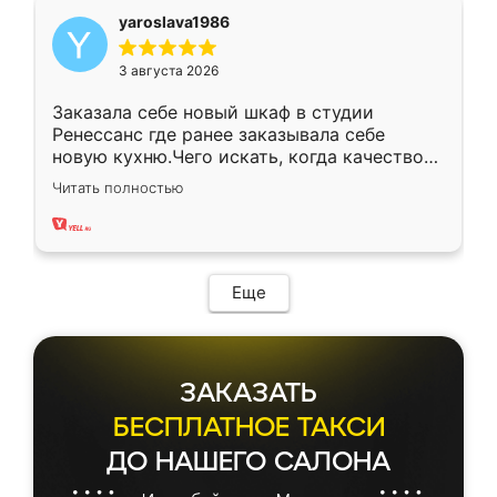
yaroslava1986
3 августа 2026
Заказала себе новый шкаф в студии
Ренессанс где ранее заказывала себе
новую кухню.Чего искать, когда качеством
вполне довольна. Служит кухня уже почти
Читать полностью
два года, нареканий нет.
Еще
ЗАКАЗАТЬ
БЕСПЛАТНОЕ ТАКСИ
ДО НАШЕГО САЛОНА