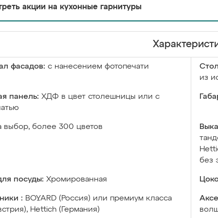
реть акции на кухонные гарнитуры
Характерист
ал фасадов:
с нанесением фотопечати
Сто
из и
я панель:
ХДФ в цвет столешницы или с
Габа
чатью
а выбор, более 300 цветов
Выка
танд
Hett
без 
ля посуды:
Хромированная
Цоко
ники :
BOYARD (Россия) или премиум класса
Аксе
встрия), Hettich (Германия)
волш