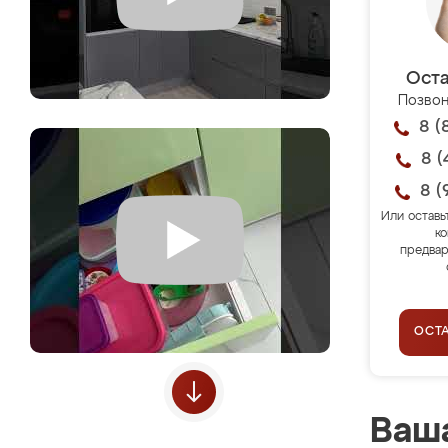
Оста
Позвон
8 (
8 (
8 (
Или оставь
ко
предвар
ОСТ
Ваша