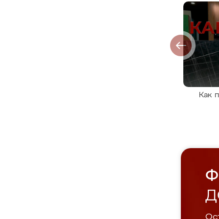
Как 
Ф
Д
Ост