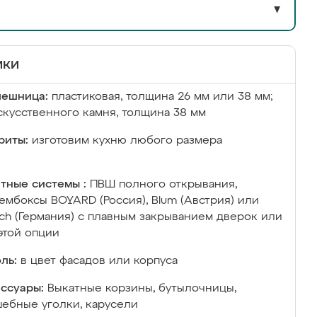
▼
ики
лешница:
пластиковая, толщина 26 мм или 38 мм;
скусственного камня, толщина 38 мм
риты:
изготовим кухню любого размера
тные системы :
ПВШ полного открывания,
ембоксы BOYARD (Россия), Blum (Австрия) или
ich (Германия) с плавным закрыванием дверок или
этой опции
ль:
в цвет фасадов или корпуса
ссуары:
Выкатные корзины, бутылочницы,
ебные уголки, карусели