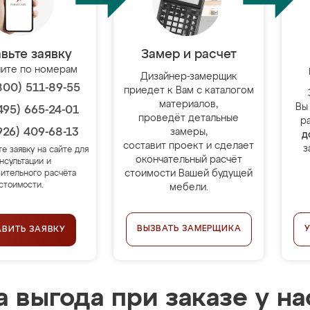
вьте заявку
Замер и расчет
ите по номерам
Дизайнер-замерщик
800) 511-89-55
приедет к Вам с каталогом
материалов,
Вы
495) 665-24-01
проведёт детальные
р
926) 409-68-13
замеры,
д
составит проект и сделает
з
те заявку на сайте для
окончательный расчёт
нсультации и
стоимости Вашей будущей
ительного расчёта
стоимости.
мебели.
ВЫЗВАТЬ ЗАМЕРЩИКА
АВИТЬ ЗАЯВКУ
 выгода при заказе у на