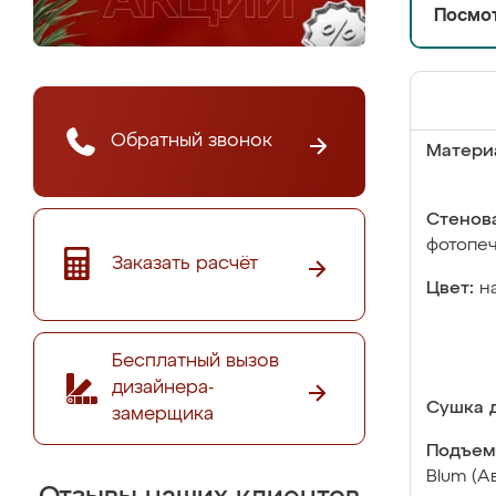
Посмот
Обратный звонок
Матери
Стенова
фотопе
Заказать расчёт
Цвет:
н
Бесплатный вызов
дизайнера-
Сушка д
замерщика
Подъем
Blum (А