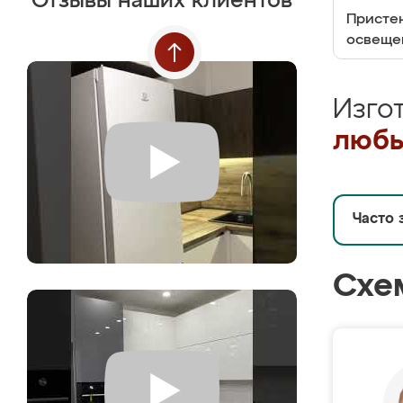
Отзывы наших клиентов
Пристен
освеще
Изго
любы
Часто 
Схе