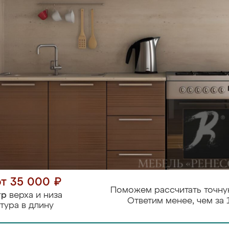
от 35 000 ₽
Поможем рассчитать точну
тр
верха и низа
Ответим менее, чем за 
тура в длину