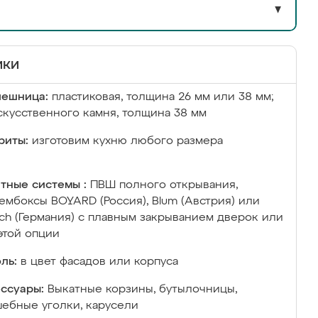
▼
ики
лешница:
пластиковая, толщина 26 мм или 38 мм;
скусственного камня, толщина 38 мм
риты:
изготовим кухню любого размера
тные системы :
ПВШ полного открывания,
ембоксы BOYARD (Россия), Blum (Австрия) или
ich (Германия) с плавным закрыванием дверок или
этой опции
ль:
в цвет фасадов или корпуса
ссуары:
Выкатные корзины, бутылочницы,
ебные уголки, карусели