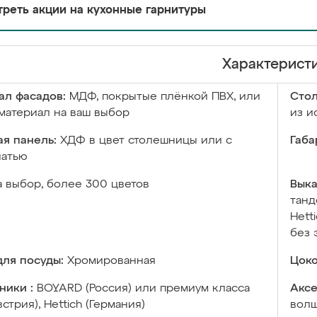
реть акции на кухонные гарнитуры
Характерист
ал фасадов:
МДФ, покрытые плёнкой ПВХ, или
Сто
материал на ваш выбор
из и
я панель:
ХДФ в цвет столешницы или с
Габа
чатью
а выбор, более 300 цветов
Выка
танд
Hett
без 
ля посуды:
Хромированная
Цоко
ники :
BOYARD (Россия) или премиум класса
Аксе
встрия), Hettich (Германия)
волш