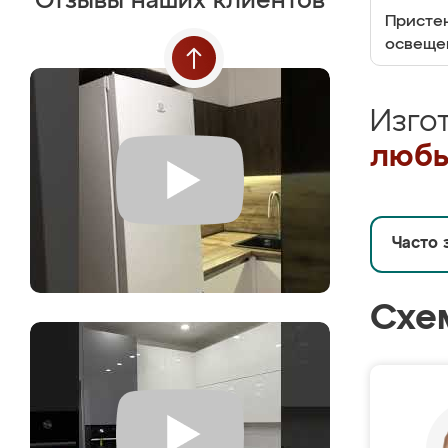
Отзывы наших клиентов
Пристен
освеще
Изго
любы
Часто 
Схе