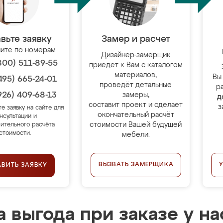
вьте заявку
Замер и расчет
ите по номерам
Дизайнер-замерщик
800) 511-89-55
приедет к Вам с каталогом
материалов,
Вы
495) 665-24-01
проведёт детальные
р
926) 409-68-13
замеры,
д
составит проект и сделает
з
те заявку на сайте для
окончательный расчёт
нсультации и
стоимости Вашей будущей
ительного расчёта
стоимости.
мебели.
ВЫЗВАТЬ ЗАМЕРЩИКА
АВИТЬ ЗАЯВКУ
 выгода при заказе у на