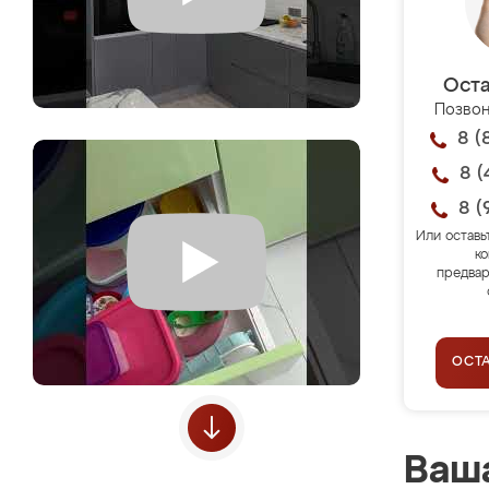
Оста
Позвон
8 (
8 (
8 (
Или оставь
ко
предвар
ОСТ
Ваша