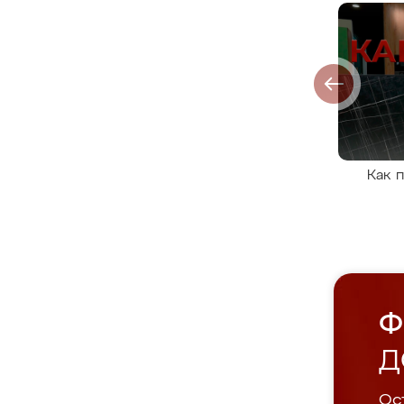
Как 
Ф
Д
Ост